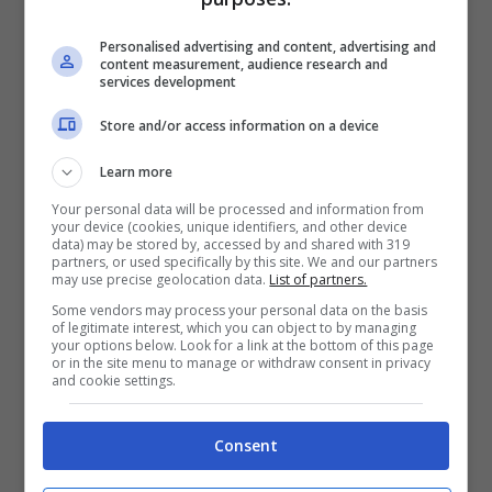
sicuramente…
Personalised advertising and content, advertising and
content measurement, audience research and
services development
4. Evitate di litigare per motivi
Store and/or access information on a device
banali
Learn more
L’amore non è bello, se non è litigarello…
Your personal data will be processed and information from
your device (cookies, unique identifiers, and other device
data) may be stored by, accessed by and shared with 319
ma funziona davvero così? Discutere è più
partners, or used specifically by this site. We and our partners
may use precise geolocation data.
List of partners.
che normale, ma
non lasciatevi
Some vendors may process your personal data on the basis
trasportare dal vostro atteggiamento
of legitimate interest, which you can object to by managing
your options below. Look for a link at the bottom of this page
or in the site menu to manage or withdraw consent in privacy
sbagliato
in cui sentite il bisogno di
and cookie settings.
attaccare il partner per un motivo più che
banale.
Consent