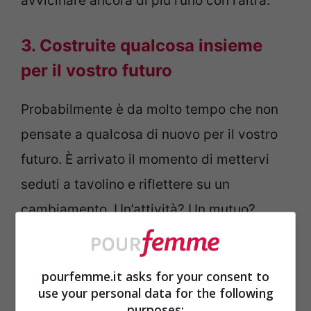
avvicinare ancora di più l’uno con l’altra.
3. Costruite qualcosa insieme
per il vostro futuro
Probabilmente è da molto tempo che non
pensate a qualcosa di nuovo per il vostro
futuro. È arrivato il momento di mettervi
seduti a tavolino e riflettere su un
cambiamento. Un’attività? Un mutuo?
Mettere su famiglia? Riflettete su
ciò che
potrebbe rivoluzionare il vostro futuro di
pourfemme.it asks for your consent to
coppia
e provate a stabilire degli obiettivi
use your personal data for the following
purposes:
in comune. Il vostro amore si rafforzerà