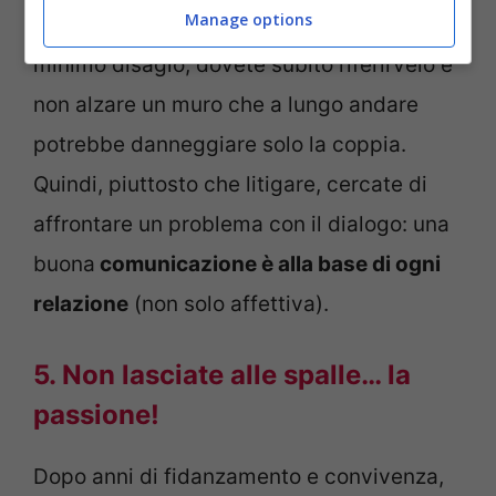
Manage options
Qualora ci fosse un problema, anche un
minimo disagio, dovete subito riferirvelo e
non alzare un muro che a lungo andare
potrebbe danneggiare solo la coppia.
Quindi, piuttosto che litigare, cercate di
affrontare un problema con il dialogo: una
buona
comunicazione è alla base di ogni
relazione
(non solo affettiva).
5. Non lasciate alle spalle… la
passione!
Dopo anni di fidanzamento e convivenza,