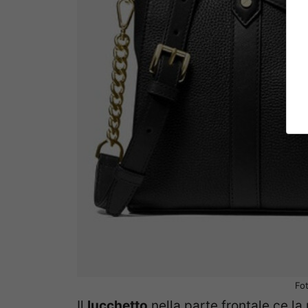
Fo
Il
lucchetto
nella parte frontale ce la 