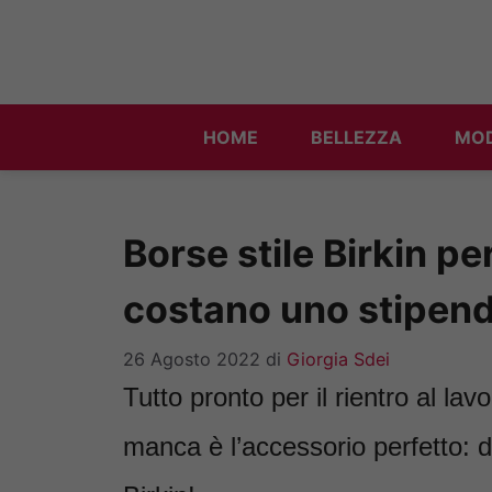
Vai
al
contenuto
HOME
BELLEZZA
MO
Borse stile Birkin pe
costano uno stipend
26 Agosto 2022
di
Giorgia Sdei
Tutto pronto per il rientro al la
manca è l’accessorio perfetto: d