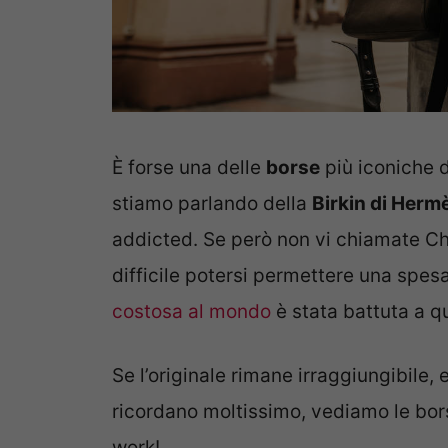
È forse una delle
borse
più iconiche d
stiamo parlando della
Birkin di Herm
addicted. Se però non vi chiamate Ch
difficile potersi permettere una spes
costosa al mondo
è stata battuta a q
Se l’originale rimane irraggiungibile,
ricordano moltissimo, vediamo le borse
work!