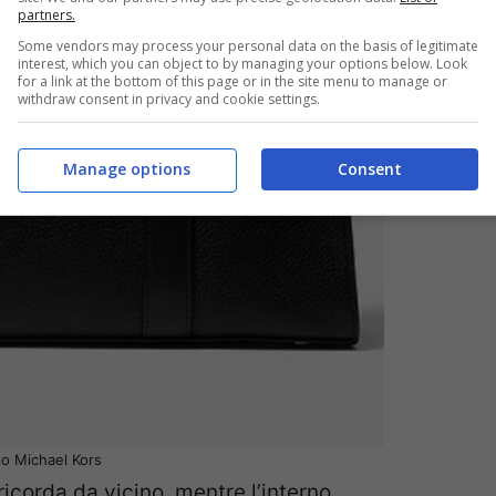
partners.
Some vendors may process your personal data on the basis of legitimate
interest, which you can object to by managing your options below. Look
for a link at the bottom of this page or in the site menu to manage or
withdraw consent in privacy and cookie settings.
Manage options
Consent
to Michael Kors
ricorda da vicino, mentre l’interno