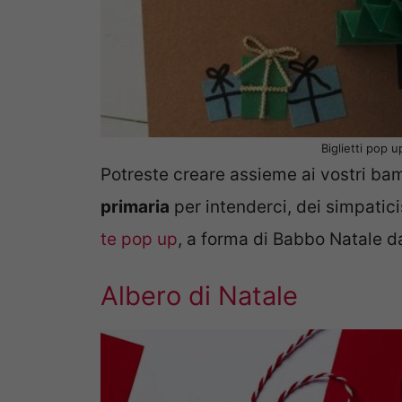
Biglietti pop 
Potreste creare assieme ai vostri bam
primaria
per intenderci, dei simpatic
te pop up
, a forma di Babbo Natale da
Albero di Natale