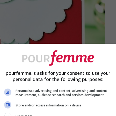
a colorare – Pourfemme.it
ici da realizzare
, ma anche molto originale, è
 portate per il disegno, stampate una figura
pourfemme.it asks for your consent to use your
agliate la sagoma, eliminando i bordi bianchi.
personal data for the following purposes:
Babbo Natale da colorare
: con tempere e
Personalised advertising and content, advertising and content
measurement, audience research and services development
come meglio desidera e non appena avrà
Store and/or access information on a device
cotone per realizzare la barba! Girate il foglio