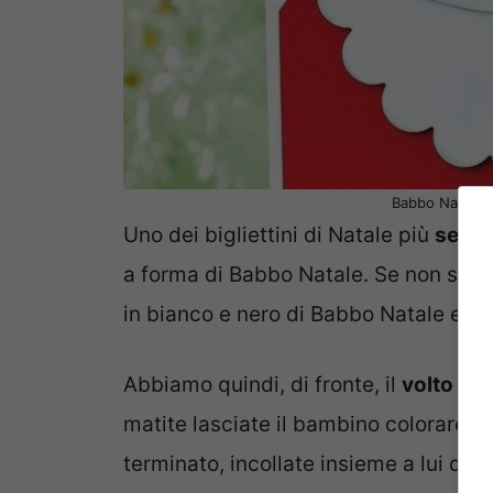
Babbo Natale d
Uno dei bigliettini di Natale più
sempl
a forma di Babbo Natale. Se non siete
in bianco e nero di Babbo Natale e rit
Abbiamo quindi, di fronte, il
volto di 
matite lasciate il bambino colorare 
terminato, incollate insieme a lui del 