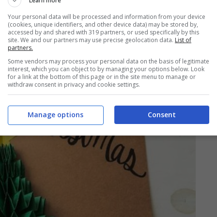
Learn more
 Puoi sempre stampare i
disegni di Babbo
Your personal data will be processed and information from your device
tenere un biglietto fai da te!
(cookies, unique identifiers, and other device data) may be stored by,
accessed by and shared with 319 partners, or used specifically by this
site. We and our partners may use precise geolocation data.
List of
partners.
e
Some vendors may process your personal data on the basis of legitimate
interest, which you can object to by managing your options below. Look
for a link at the bottom of this page or in the site menu to manage or
withdraw consent in privacy and cookie settings.
Manage options
Consent