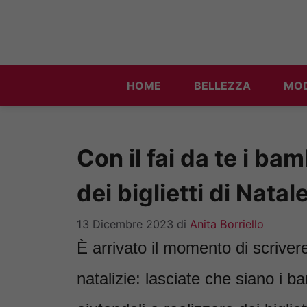
Vai
al
contenuto
HOME
BELLEZZA
MO
Con il fai da te i ba
dei biglietti di Nata
13 Dicembre 2023
di
Anita Borriello
È arrivato il momento di scrivere 
natalizie: lasciate che siano i bam