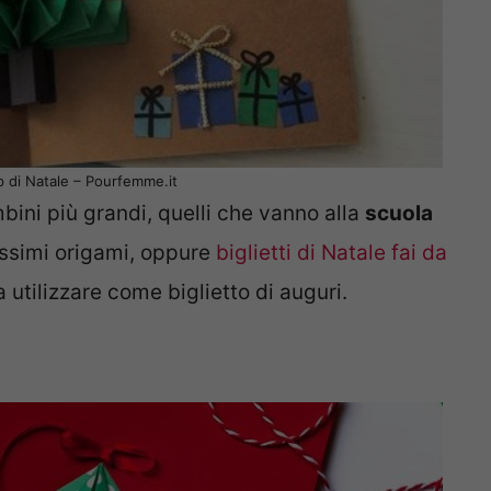
up di Natale – Pourfemme.it
bini più grandi, quelli che vanno alla
scuola
issimi origami, oppure
biglietti di Natale fai da
 utilizzare come biglietto di auguri.