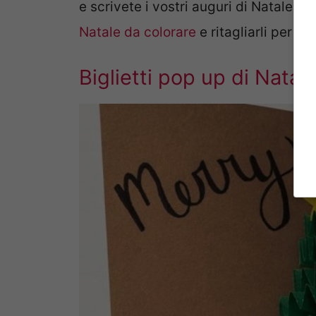
e scrivete i vostri auguri di Natale.
Natale da colorare
e ritagliarli per ot
Biglietti pop up di Natal