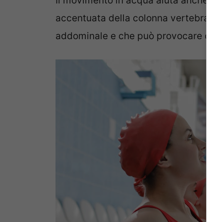
Il movimento in acqua aiuta anche ad 
accentuata della colonna vertebrale 
addominale e che può provocare dolori