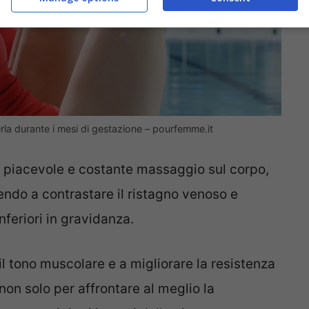
la durante i mesi di gestazione – pourfemme.it
 un piacevole e costante massaggio sul corpo,
endo a contrastare il ristagno venoso e
inferiori in gravidanza.
l tono muscolare e a migliorare la resistenza
non solo per affrontare al meglio la