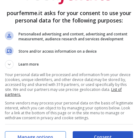
attenuare l’iperlordosi, ovvero la curvatura
che si sviluppa con l’aumento del volume
pourfemme.it asks for your consent to use your
personal data for the following purposes:
 lombari, soprattutto negli ultimi mesi.
Personalised advertising and content, advertising and content
measurement, audience research and services development
Store and/or access information on a device
Learn more
Your personal data will be processed and information from your device
(cookies, unique identifiers, and other device data) may be stored by,
accessed by and shared with 319 partners, or used specifically by this
site. We and our partners may use precise geolocation data.
List of
partners.
Some vendors may process your personal data on the basis of legitimate
interest, which you can object to by managing your options below. Look
for a link at the bottom of this page or in the site menu to manage or
withdraw consent in privacy and cookie settings.
Manage options
Consent