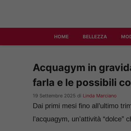
Vai
al
contenuto
HOME
BELLEZZA
MO
Acquagym in gravida
farla e le possibili 
19 Settembre 2025
di
Linda Marciano
Dai primi mesi fino all’ultimo tr
l’acquagym, un’attività “dolce” 