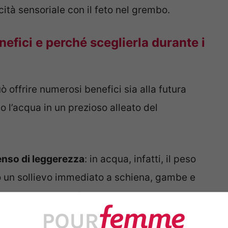
ità sensoriale con il feto nel grembo.
fici e perché sceglierla durante i
offrire numerosi benefici sia alla futura
l’acqua in un prezioso alleato del
senso di leggerezza
: in acqua, infatti, il peso
o un sollievo immediato a schiena, gambe e
escente della gravidanza.