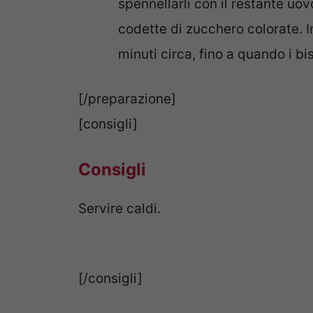
spennellarli con il restante uo
codette di zucchero colorate. I
minuti circa, fino a quando i b
[/preparazione]
[consigli]
Consigli
Servire caldi.
[/consigli]