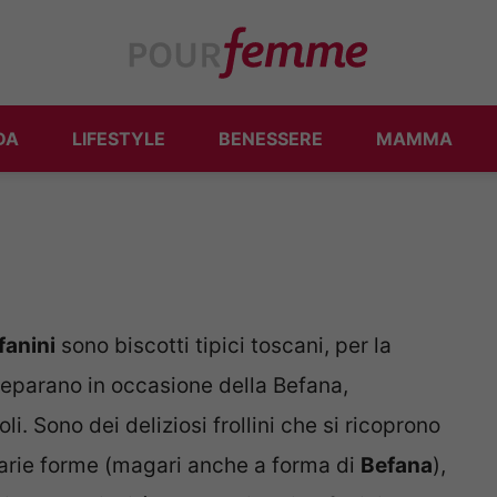
DA
LIFESTYLE
BENESSERE
MAMMA
fanini
sono biscotti tipici toscani, per la
preparano in occasione della Befana,
oli. Sono dei deliziosi frollini che si ricoprono
varie forme (magari anche a forma di
Befana
),