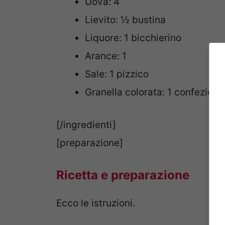
Uova: 4
Lievito: ½ bustina
Liquore: 1 bicchierino
Arance: 1
Sale: 1 pizzico
Granella colorata: 1 confezione
[/ingredienti]
[preparazione]
Ricetta e preparazione
Ecco le istruzioni.