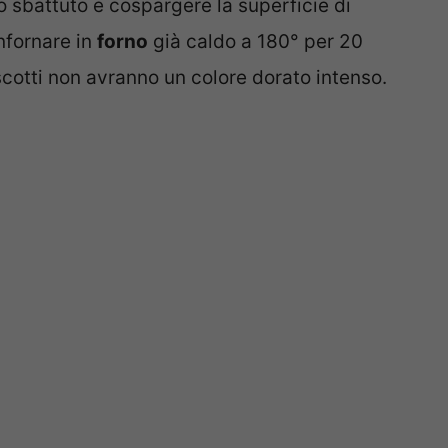
vo sbattuto e cospargere la superficie di
nfornare in
forno
già caldo a 180° per 20
iscotti non avranno un colore dorato intenso.