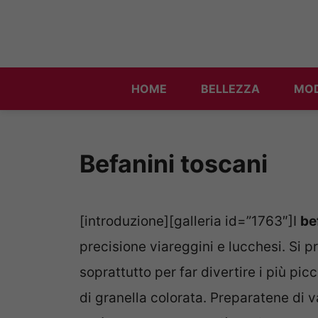
Vai
al
contenuto
HOME
BELLEZZA
MO
Befanini toscani
[introduzione][galleria id=”1763″]I
be
precisione viareggini e lucchesi. Si 
soprattutto per far divertire i più picc
di granella colorata. Preparatene di 