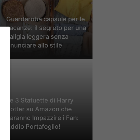
Guardaroba capsule per le
vacanze: il segreto per una
valigia leggera senza
rinunciare allo stile
Le 3 Statuette di Harry
Potter su Amazon che
Faranno Impazzire i Fan:
Addio Portafoglio!