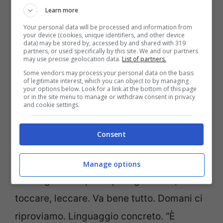
Learn more
Dettagli che fanno la differenza: Taglio e
Your personal data will be processed and information from
your device (cookies, unique identifiers, and other device
calore. Cottura breve e calda concentra il
data) may be stored by, accessed by and shared with 319
partners, or used specifically by this site. We and our partners
gusto. La doratura regala note dolci anche
may use precise geolocation data.
List of partners.
a un ortaggio poco zuccherino. Scelta
Some vendors may process your personal data on the basis
of legitimate interest, which you can object to by managing
your options below. Look for a link at the bottom of this page
guidata. “Vuoi bastoncini o chips?” Il
or in the site menu to manage or withdraw consent in privacy
and cookie settings.
bambino sente controllo. Mangia più
sereno. Routine. Stesso orario, stessa luce.
Consent
Una ciotolina di
verdure
sempre presente,
senza discorsi lunghi. Ripetizione gentile.
Manage options
Una regola semplice: puoi guardare,
toccare, leccare. Va bene tutto. Domani ci
riproviamo. Linguaggio concreto. “È