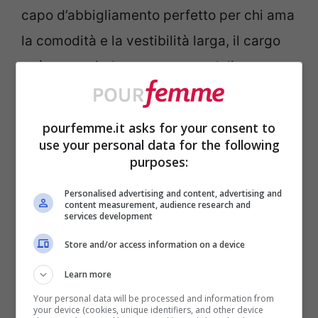
capo d’abbigliamento perfetto per chi ama
la comodità e la vestibilità larga, il cargo
può essere indossato con sandali,
sneakers e, perché no, anche con tacchi
vertiginosi. Il
look casual
per essere alla
pourfemme.it asks for your consent to
moda quest’estate? Canotta cropped
use your personal data for the following
purposes:
bianca e pantalone dalla nuance accesa e
brillante.
Personalised advertising and content, advertising and
content measurement, audience research and
services development
Effetto pelle total… brown
Store and/or access information on a device
Learn more
Your personal data will be processed and information from
your device (cookies, unique identifiers, and other device