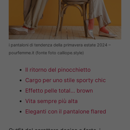
i pantaloni di tendenza della primavera estate 2024 –
pourfemme.it (fonte foto calliope.style)
Il ritorno del pinocchietto
Cargo per uno stile sporty chic
Effetto pelle total… brown
Vita sempre più alta
Eleganti con il pantalone flared