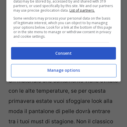
data) may be stored by, accessed by and shared with 319
partners, or used specifically by this site. We and our partners
may use precise geolocation data.
List of partners.
Some vendors may process your personal data on the basis
of legitimate interest, which you can object to by managing
your options below. Look for a link at the bottom of this page
or in the site menu to manage or withdraw consent in privacy
and cookie settings.
Consent
i pantaloni di tendenza della primavera estate 2024 –
pourfemme.it (fonte foto mytheresa.com)
Manage options
Un materiale che solitamente viene evitato
con le alte temperature, se per questa
primavera estate vuoi sfoggiare look alla
moda il pantalone di pelle dovrà entrare
tra i tuoi must di stagione. Non il classico