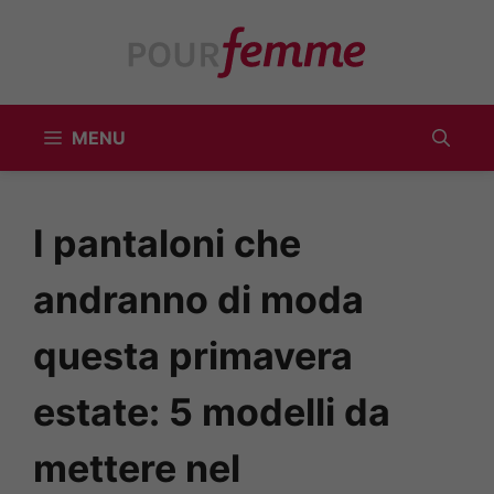
Vai
al
contenuto
MENU
I pantaloni che
andranno di moda
questa primavera
estate: 5 modelli da
mettere nel