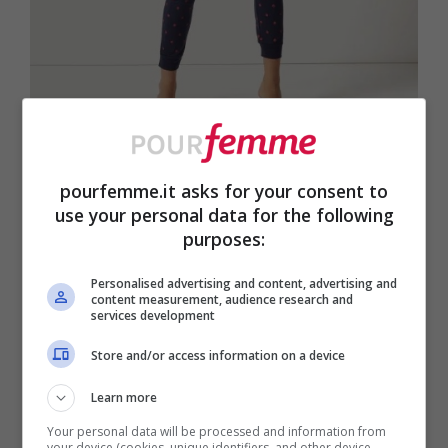
La
comodità
è tutto per poter passare una
pourfemme.it asks for your consent to
notte serena e fare sogni meravigliosi, per
use your personal data for the following
questo non c’è niente di meglio che un
purposes:
pantalone largo e fluido
da indossare sotto
Personalised advertising and content, advertising and
content measurement, audience research and
le coperte. Con una
maglia morbida
dello
services development
stesso colore sarà un completo incredibile!
Store and/or access information on a device
Oysho
ne dà la conferma.
Learn more
Your personal data will be processed and information from
your device (cookies, unique identifiers, and other device