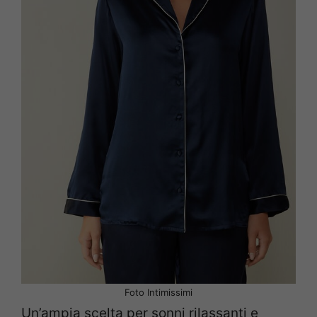
Foto Intimissimi
Un’ampia scelta per sonni rilassanti e