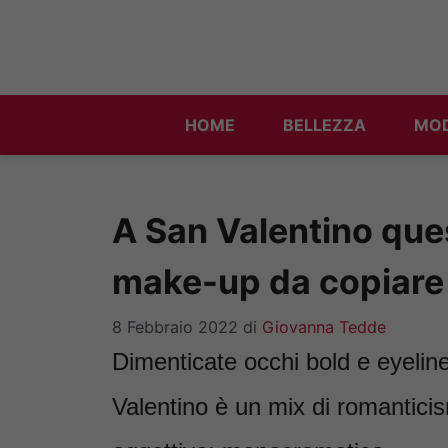
Vai
al
contenuto
HOME
BELLEZZA
MO
A San Valentino ques
make-up da copiare 
8 Febbraio 2022
di
Giovanna Tedde
Dimenticate occhi bold e eyeliner
Valentino è un mix di romantic