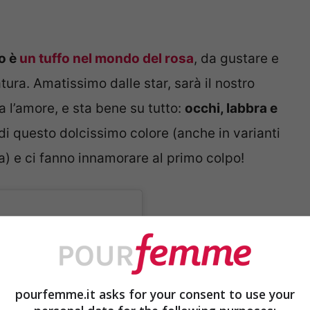
io è
un tuffo nel mondo del rosa
, da gustare e
tura. Amatissimo dalle star, sarà il nostro
a l’amore, e sta bene su tutto:
occhi, labbra e
di questo dolcissimo colore (anche in varianti
ia) e ci fanno innamorare al primo colpo!
pourfemme.it asks for your consent to use your