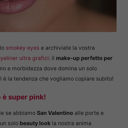
 lo
smokey eyes
e archiviate la vostra
yeliner ultra grafici
: il
make-up perfetto per
smo e morbidezza dove domina un solo
l è la tendenza che vogliamo copiare subito!
 è super pink!
cie se abbiamo
San Valentino
alle porte e
 un solo
beauty look
la nostra anima