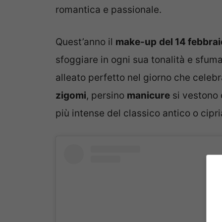
romantica e passionale.
Quest’anno il
make-up
del 14 febbra
sfoggiare in ogni sua tonalità e sfuma
alleato perfetto nel giorno che celebr
zigomi
, persino
manicure
si vestono 
più intense del classico antico o cipr