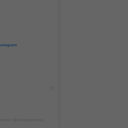
Instagram
erence (@aliciaxsymone)