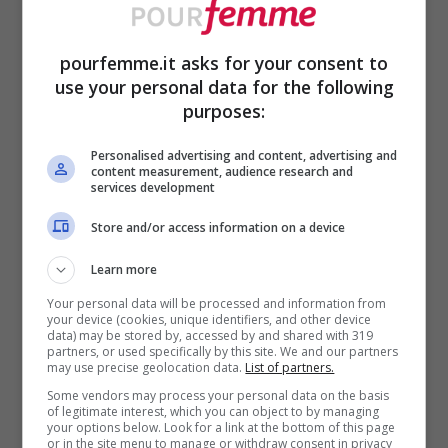
della prossima edizione dello show
potrebbe esserci anche
Amal Kamal, una
pourfemme.it asks for your consent to
use your personal data for the following
delle protagoniste dell’ultima edizione di
purposes:
Uomini e Donne
. Il pubblico del dating
Personalised advertising and content, advertising and
show l’ha conosciuta nelle vesti di
content measurement, audience research and
services development
corteggiatrice di Michele Longobardi,
ma
Store and/or access information on a device
il percorso sul trono del napoletano non ha
avuto lieto fine poiché il tronista ha
Learn more
abbandonato il programma dopo aver
Your personal data will be processed and information from
your device (cookies, unique identifiers, and other device
data) may be stored by, accessed by and shared with 319
adottato comportamenti non previsti dal
partners, or used specifically by this site. We and our partners
may use precise geolocation data.
List of partners.
regolamento.
Some vendors may process your personal data on the basis
of legitimate interest, which you can object to by managing
your options below. Look for a link at the bottom of this page
Stando alle prime voci, Amal potrebbe
or in the site menu to manage or withdraw consent in privacy