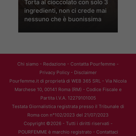
Torta al cioccolato con solo 3
ingredienti, non ci crede mai
nessuno che è buonissima
Chi siamo
-
Redazione
-
Contatta Pourfemme
-
Privacy Policy
-
Disclaimer
Pourfemme.it di proprietà di WEB 365 SRL - Via Nicola
Marchese 10, 00141 Roma (RM) - Codice Fiscale e
Partita I.V.A. 12279101005
Testata Giornalistica registrata presso il Tribunale di
Roma con n°102/2023 del 21/07/2023
Copyright ©2026 - Tutti i diritti riservati -
POURFEMME è marchio registrato -
Contattaci