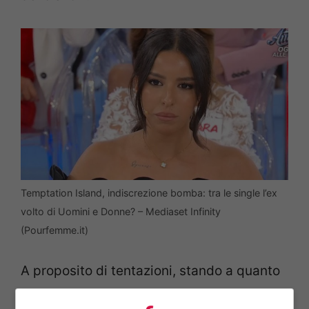
Temptation Island, indiscrezione bomba: tra le single l’ex
volto di Uomini e Donne? – Mediaset Infinity
(Pourfemme.it)
A proposito di tentazioni, stando a quanto
riportato da Lollomagazine.it, tra le single