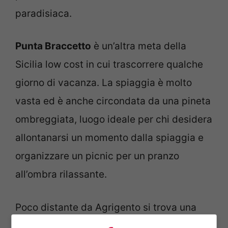
paradisiaca.
Punta Braccetto
è un’altra meta della
Sicilia low cost in cui trascorrere qualche
giorno di vacanza. La spiaggia è molto
vasta ed è anche circondata da una pineta
ombreggiata, luogo ideale per chi desidera
allontanarsi un momento dalla spiaggia e
organizzare un picnic per un pranzo
all’ombra rilassante.
Poco distante da Agrigento si trova una
meta molto ambita nel periodo estivo, è