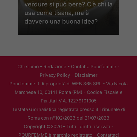
verdure si può bere? C’è chi la
usa come tisana, ma è
davvero una buona idea?
Chi siamo
-
Redazione
-
Contatta Pourfemme
-
Privacy Policy
-
Disclaimer
Pourfemme.it di proprietà di WEB 365 SRL - Via Nicola
Marchese 10, 00141 Roma (RM) - Codice Fiscale e
Partita I.V.A. 12279101005
Testata Giornalistica registrata presso il Tribunale di
Roma con n°102/2023 del 21/07/2023
Copyright ©2026 - Tutti i diritti riservati -
POURFEMME è marchio registrato -
Contattaci