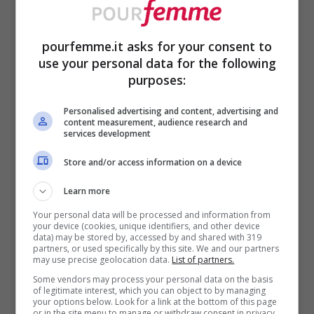
economica ed è facile da raggiungere.
pourfemme.it asks for your consent to
Stiamo parlando della
Riserva Naturale di
use your personal data for the following
Torre Salsa
, qui potrai trovare diverse
purposes:
spiagge di sabbia in cui poter trascorrere
Personalised advertising and content, advertising and
le giornate nell’acqua cristallina della
content measurement, audience research and
services development
Sicilia.
Store and/or access information on a device
Learn more
Per chi ama il
mare e la natura
potrebbe
Your personal data will be processed and information from
prenotare le vacanze nei pressi della
your device (cookies, unique identifiers, and other device
data) may be stored by, accessed by and shared with 319
Riserva Naturale di Vendicari
. Un luogo
partners, or used specifically by this site. We and our partners
may use precise geolocation data.
List of partners.
piccolo ma incantevole, il colore de mare è
Some vendors may process your personal data on the basis
of legitimate interest, which you can object to by managing
uno dei motivi per cui almeno una volta
your options below. Look for a link at the bottom of this page
or in the site menu to manage or withdraw consent in privacy