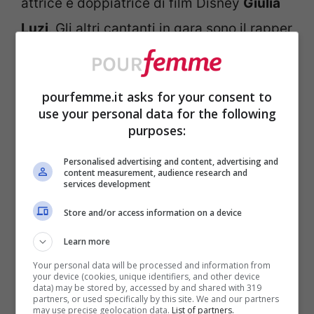
attrice e doppiatrice di film Disney
Giulia
Luzi
. Gli altri cantanti in gara sono il rapper
Clementino
, il 35enne cantautore e
compositore albanese naturalizzato
pourfemme.it asks for your consent to
italiano
Ermal Meta
, il vincitore del Festival
use your personal data for the following
di Sanremo Giovani 2016 Francesco
purposes:
Gabbani e la star di
Violetta Lodovica
Personalised advertising and content, advertising and
content measurement, audience research and
Comello
.
services development
Store and/or access information on a device
Le canzoni dei big in gara
Learn more
Al Bano – Di rose e di spine
Your personal data will be processed and information from
your device (cookies, unique identifiers, and other device
Bianca Atzei – Ora esisti solo tu
data) may be stored by, accessed by and shared with 319
partners, or used specifically by this site. We and our partners
may use precise geolocation data.
List of partners.