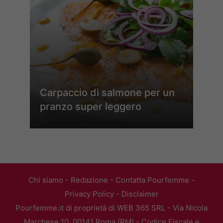
Carpaccio di salmone per un
pranzo super leggero
Chi siamo
-
Redazione
-
Contatta Pourfemme
-
Privacy Policy
-
Disclaimer
Pourfemme.it di proprietà di WEB 365 SRL - Via Nicola
Marchese 10, 00141 Roma (RM) - Codice Fiscale e