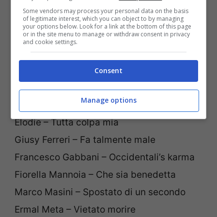
Alessio Bernabei – Nel mezzo di un
Some vendors may process your personal data on the basis
applauso
of legitimate interest, which you can object to by managing
your options below. Look for a link at the bottom of this page
Michele Bravi – Il diario degli errori
or in the site menu to manage or withdraw consent in privacy
and cookie settings.
Chiara – Nessun posto è casa mia
Clementino – Ragazzi fuori
Consent
Lodovica Comello – Il cielo non mi basta
Manage options
Gigi D’Alessio – La prima stella
Elodie – Tutta colpa mia
Giusy Ferreri – Fa talmente male
Francesco Gabbani – Occidentali’s karma
Fiorella Mannoia – Che sia benedetta
Marco Masini – Spostato di un secondo
Ermal Meta – Vietato morire