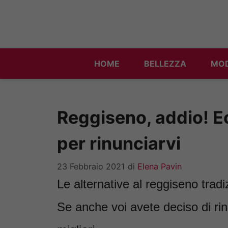
Vai
al
contenuto
HOME
BELLEZZA
MO
Reggiseno, addio! Ec
per rinunciarvi
23 Febbraio 2021
di
Elena Pavin
Le alternative al reggiseno trad
Se anche voi avete deciso di rinu