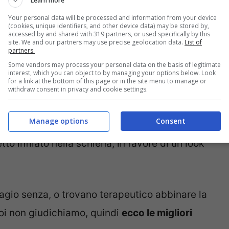
Learn more
Your personal data will be processed and information from your device
(cookies, unique identifiers, and other device data) may be stored by,
accessed by and shared with 319 partners, or used specifically by this
site. We and our partners may use precise geolocation data.
List of
partners.
Some vendors may process your personal data on the basis of legitimate
interest, which you can object to by managing your options below. Look
for a link at the bottom of this page or in the site menu to manage or
to Intimissimi
withdraw consent in privacy and cookie settings.
a reggiseno
Manage options
Consent
allo scomodo ferretto
, e sappiamo tutte
o infilato nella schiena, in favore di un look
agio senza, o trovano terapeutico abbinare la
Noi non giudichiamo, quindi
ecco le migliori