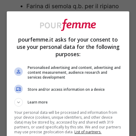
Farina di semola q.b. per il ripiano
COME SI PREPARANO GLI
pourfemme.it asks for your consent to
GNOCCHI DI ZUCCA
use your personal data for the following
purposes:
Inizia tagliando la
zucca
a fette,
Personalised advertising and content, advertising and
togli i semi e sistemala su una teglia
content measurement, audience research and
services development
rivestita con carta da forno. Cuoci a
Store and/or access information on a device
180 gradi per circa 30-35 minuti
,
Learn more
finché diventa morbida e asciutta.
Your personal data will be processed and information from
Intanto, lessa le
patate
con la buccia
your device (cookies, unique identifiers, and other device
data) may be stored by, accessed by and shared with 319
in acqua salata, poi pelale e
partners, or used specifically by this site. We and our partners
may use precise geolocation data.
List of partners.
schiacciale ancora calde dopodiché