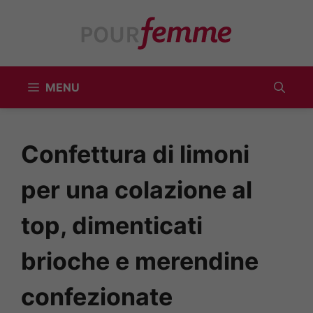
Vai
al
contenuto
MENU
Confettura di limoni
per una colazione al
top, dimenticati
brioche e merendine
confezionate