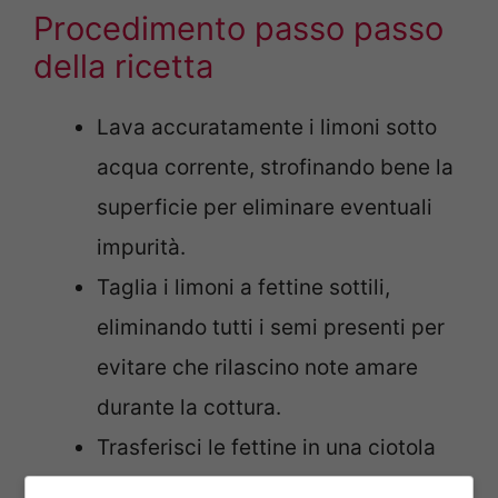
Procedimento passo passo
della ricetta
Lava accuratamente i limoni sotto
acqua corrente, strofinando bene la
superficie per eliminare eventuali
impurità.
Taglia i limoni a fettine sottili,
eliminando tutti i semi presenti per
evitare che rilascino note amare
durante la cottura.
Trasferisci le fettine in una ciotola
capiente e coprile completamente