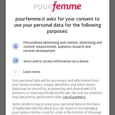
con acqua fredda.
Lascia riposare per circa 24 ore.
pourfemme.it asks for your consent to
use your personal data for the following
Questo passaggio è fondamentale
purposes:
per attenuare l’amaro naturale della
Personalised advertising and content, advertising and
scorza.
content measurement, audience research and
services development
Trascorso il tempo necessario, scola
Store and/or access information on a device
i limoni e sostituisci l’acqua con altra
acqua fresca.
Learn more
Lascia nuovamente in ammollo per
Your personal data will be processed and information from
your device (cookies, unique identifiers, and other device
data) may be stored by, accessed by and shared with 319
altre 24 ore, così da ottenere una
partners, or used specifically by this site. We and our partners
may use precise geolocation data.
List of partners.
confettura più equilibrata e
Some vendors may process your personal data on the basis
piacevole al palato.
of legitimate interest, which you can object to by managing
your options below. Look for a link at the bottom of this page