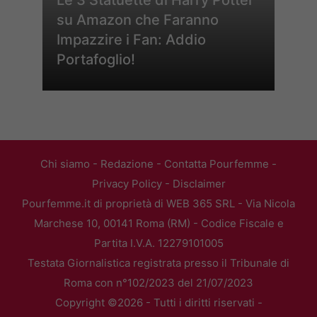
su Amazon che Faranno
Impazzire i Fan: Addio
Portafoglio!
Chi siamo
-
Redazione
-
Contatta Pourfemme
-
Privacy Policy
-
Disclaimer
Pourfemme.it di proprietà di WEB 365 SRL - Via Nicola
Marchese 10, 00141 Roma (RM) - Codice Fiscale e
Partita I.V.A. 12279101005
Testata Giornalistica registrata presso il Tribunale di
Roma con n°102/2023 del 21/07/2023
Copyright ©2026 - Tutti i diritti riservati -