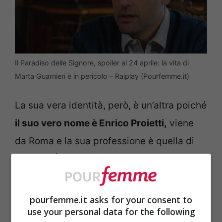
Il Paradiso delle Signore, spoiler al 24 aprile: la vita di
Marta Guarnieri è in pericolo – Raiplay (Pourfemme.it)
La sua vera identità, però, è un’altra poiché
il suo vero nome è Enrico Proietti,
viene
da Roma e la sua professione è quella di
medico. É stato proprio lui, infatti, a
salvare la vita alla contessa Adelaide di
Sant’Erasmo. L’uomo è stato costretto a
pourfemme.it asks for your consent to
use your personal data for the following
cambiare identità dopo aver denunciato un