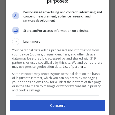
purposes:
latitante che era ricoverato nell’ospedale in
Personalised advertising and content, advertising and
cui lavorava. Da quel momento, la sua vita
content measurement, audience research and
services development
e quella dei suoi cari è in pericolo.
Store and/or access information on a device
Anche la piccola Anita, figlia del medico, è
Learn more
costretta a nascondersi per non rischiare:
Your personal data will be processed and information from
your device (cookies, unique identifiers, and other device
la bambina, infatti, vive insieme al padre,
data) may be stored by, accessed by and shared with 319
partners, or used specifically by this site. We and our partners
ma si divide tra Brescia e Venezia insieme
may use precise geolocation data.
List of partners.
Some vendors may process your personal data on the basis
alla zia Lea, che si sta occupando della
of legitimate interest, which you can object to by managing
your options below. Look for a link at the bottom of this page
sua crescita e della sua istruzione. Nelle
or in the site menu to manage or withdraw consent in privacy
and cookie settings.
prossime puntate
, però, sarà Marta ad
avere la peggio. Gli spoiler degli episodi in
Consent
onda fino al 24 aprile rivelano che
la