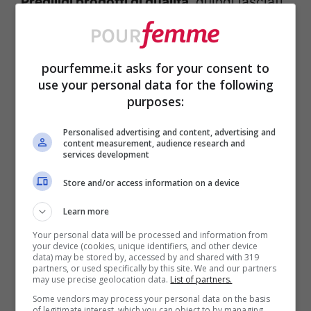
Prediligi prodotti di qualità
, quindi lasciati
consigliare i brand dal tuo hairstylist di
fiducia. Non dimenticare di applicare il
pourfemme.it asks for your consent to
termoprotettore
prima di usare sia il phon
use your personal data for the following
purposes:
che la piastra, quindi proteggi sempre la
tua chioma dalle fonti di calore.
Personalised advertising and content, advertising and
content measurement, audience research and
services development
A questo punto gli step sono quasi
Store and/or access information on a device
terminati, come ultima cosa dovrai fare un
Learn more
bel taglio per
rimuovere tutta la parte
Your personal data will be processed and information from
rovinata
della tua chioma. Ora i tuoi capelli
your device (cookies, unique identifiers, and other device
data) may be stored by, accessed by and shared with 319
partners, or used specifically by this site. We and our partners
sono pronti per ricevere una nuova hair
may use precise geolocation data.
List of partners.
care routine studiata ad hoc.
Some vendors may process your personal data on the basis
of legitimate interest, which you can object to by managing