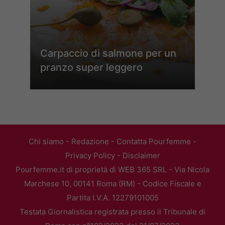
Carpaccio di salmone per un
pranzo super leggero
Chi siamo
-
Redazione
-
Contatta Pourfemme
-
Privacy Policy
-
Disclaimer
Pourfemme.it di proprietà di WEB 365 SRL - Via Nicola
Marchese 10, 00141 Roma (RM) - Codice Fiscale e
Partita I.V.A. 12279101005
Testata Giornalistica registrata presso il Tribunale di