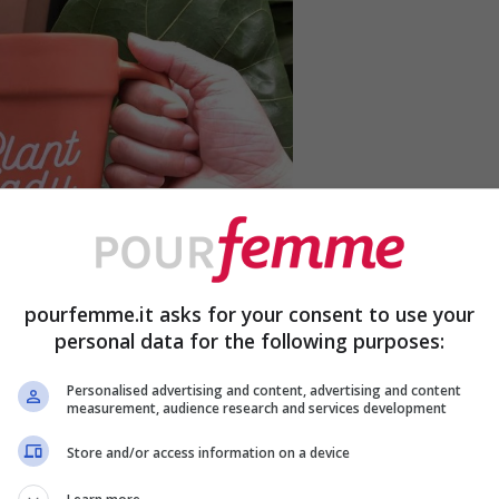
pourfemme.it asks for your consent to use your
personal data for the following purposes:
Personalised advertising and content, advertising and content
measurement, audience research and services development
Foto | Etsy
 mondo il tuo amore per il regno vegetale
è
Store and/or access information on a device
 E poi può sempre essere utilizzata come vaso