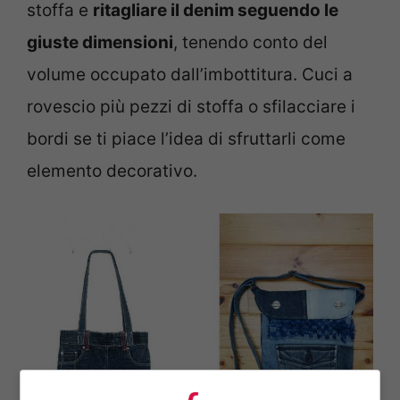
stoffa e
ritagliare il denim seguendo le
giuste dimensioni
, tenendo conto del
volume occupato dall’imbottitura. Cuci a
rovescio più pezzi di stoffa o sfilacciare i
bordi se ti piace l’idea di sfruttarli come
elemento decorativo.