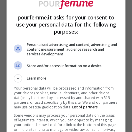
pourfemme.it asks for your consent to
Con un po’ di creatività è semplice dare vita alla borsa di
use your personal data for the following
jeans -pourfemme.it
purposes:
Personalised advertising and content, advertising and
Un’altra
idea per riciclare i jeans è cucire
content measurement, audience research and
services development
una borsa
. La puoi creare facilmente
ritagliando il pantalone poco al di sotto del
Store and/or access information on a device
cavallo, ricuci il fondo, poni una zip o dei
Learn more
bottoni per la chiusura e con altri pezzi di
Your personal data will be processed and information from
your device (cookies, unique identifiers, and other device
data) may be stored by, accessed by and shared with 319
stoffa ricava i manici o la tracolla.
partners, or used specifically by this site. We and our partners
may use precise geolocation data.
List of partners.
Some vendors may process your personal data on the basis
In alternativa puoi anche creare delle
of legitimate interest, which you can object to by managing
your options below. Look for a link at the bottom of this page
composizioni con altri ritagli di stoffa che
or in the site menu to manage or withdraw consent in privacy