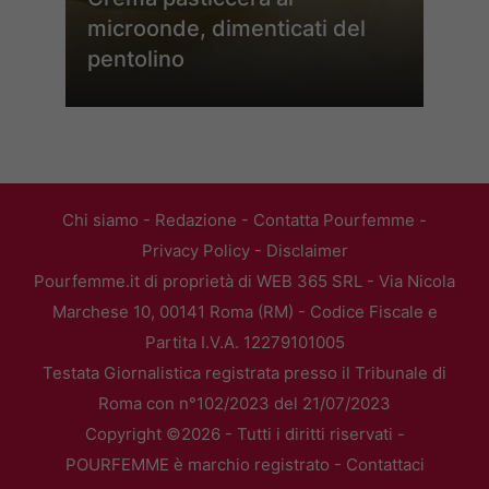
microonde, dimenticati del
pentolino
Chi siamo
-
Redazione
-
Contatta Pourfemme
-
Privacy Policy
-
Disclaimer
Pourfemme.it di proprietà di WEB 365 SRL - Via Nicola
Marchese 10, 00141 Roma (RM) - Codice Fiscale e
Partita I.V.A. 12279101005
Testata Giornalistica registrata presso il Tribunale di
Roma con n°102/2023 del 21/07/2023
Copyright ©2026 - Tutti i diritti riservati -
POURFEMME è marchio registrato -
Contattaci