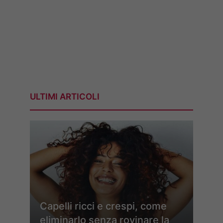
ULTIMI ARTICOLI
Capelli ricci e crespi, come
eliminarlo senza rovinare la