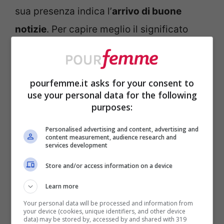
sua presenza indica l’
arrivo di buone
notizie
. Per capire meglio il significato
dietro a questa credenza bisogna tornare
indietro nel tempo, quando il ritmo della
pourfemme.it asks for your consent to
vita era scandito dai cicli della natura e
use your personal data for the following
dalle
abitudini quotidiane
, come il suo
purposes:
delle campane o l’
arrivo del postino
.
Personalised advertising and content, advertising and
content measurement, audience research and
services development
È proprio legato a quest’ultimo il
Store and/or access information on a device
significato benevolo della mosca al
mattino:
l’arrivo della posta
significava la
Learn more
Your personal data will be processed and information from
consegna di lettere o cartoline, da parenti
your device (cookies, unique identifiers, and other device
data) may be stored by, accessed by and shared with 319
o innamorati, dunque veniva accolto con