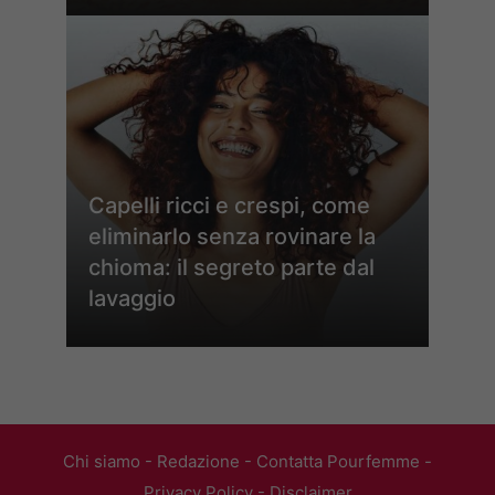
Capelli ricci e crespi, come
eliminarlo senza rovinare la
chioma: il segreto parte dal
lavaggio
Chi siamo
-
Redazione
-
Contatta Pourfemme
-
Privacy Policy
-
Disclaimer