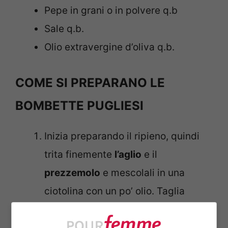
Pepe in grani o in polvere q.b
Sale q.b.
Olio extravergine d’oliva q.b.
COME SI PREPARANO LE
BOMBETTE PUGLIESI
Inizia preparando il ripieno, quindi
trita finemente
l’aglio
e il
prezzemolo
e mescolali in una
ciotolina con un po’ olio. Taglia
anche il
caciocavallo
a listarelle non
troppo sottili, in modo che in cottura