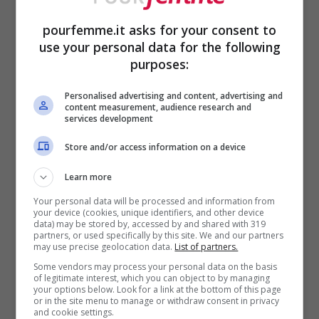
non si scioglie del tutto ma restare
pourfemme.it asks for your consent to
use your personal data for the following
cremoso al centro.
purposes:
A questo punto, prendi le
fettine di
Personalised advertising and content, advertising and
capocollo
e appiattiscile
content measurement, audience research and
services development
leggermente con il batticarne,
Store and/or access information on a device
giusto per renderle più tenere.
Learn more
Aggiusta di
sale e pepe
, poi spalma
Your personal data will be processed and information from
sopra un velo del
trito aromatico
e
your device (cookies, unique identifiers, and other device
data) may be stored by, accessed by and shared with 319
posiziona al centro un
pezzetto di
partners, or used specifically by this site. We and our partners
may use precise geolocation data.
List of partners.
formaggio
. Arrotola la carne con
Some vendors may process your personal data on the basis
of legitimate interest, which you can object to by managing
delicatezza e fermala con uno
your options below. Look for a link at the bottom of this page
or in the site menu to manage or withdraw consent in privacy
stecchino o uno spago da cucina.
and cookie settings.