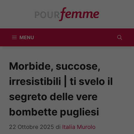
Vai
al
contenuto
MENU
Morbide, succose,
irresistibili | ti svelo il
segreto delle vere
bombette pugliesi
22 Ottobre 2025
di
Italia Murolo