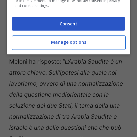
or in the site menu to manage or withdraw consent in privacy
and cookie settings.
I sauditi e la questione
mediorientale
Consent
In riferimento al
ruolo che i sauditi
Manage options
possono giocare nella crisi mediorientale
,
Meloni ha risposto: “
L’Arabia Saudita è un
attore chiave. Sull’ipotesi alla quale noi
lavoriamo, ovvero di una normalizzazione
della questione mediorientale con la
soluzione dei due Stati, il tema della una
normalizzazione di tra Arabia Saudita e
Israele è una delle questioni che che può