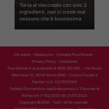
Torta al cioccolato con solo 3
ingredienti, non ci crede mai
nessuno che è buonissima
Chi siamo
-
Redazione
-
Contatta Pourfemme
-
Privacy Policy
-
Disclaimer
Pourfemme.it di proprietà di WEB 365 SRL - Via Nicola
Marchese 10, 00141 Roma (RM) - Codice Fiscale e
Partita I.V.A. 12279101005
Testata Giornalistica registrata presso il Tribunale di
Roma con n°102/2023 del 21/07/2023
Copyright ©2026 - Tutti i diritti riservati -