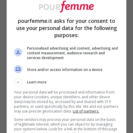
Meloni in Arabia Saudita con Bin Salman – foto Ansa –
pourfemme.it asks for your consent to
pourfemme.it
use your personal data for the following
purposes:
Significa un consiglio che si riunisce
Personalised advertising and content, advertising and
periodicamente, fa stato degli
content measurement, audience research and
services development
avanzamenti del lavoro comune sulle
Store and/or access information on a device
materie prioritarie che vengono
Learn more
individuate “
che sono ovviamente la
Your personal data will be processed and information from
Cooperazione in materia energetica, in
your device (cookies, unique identifiers, and other device
data) may be stored by, accessed by and shared with 319
materia di difesa sull’impulso agli
partners, or used specifically by this site. We and our partners
may use precise geolocation data.
List of partners.
investimenti reciproci fino ai temi legati
Some vendors may process your personal data on the basis
of legitimate interest, which you can object to by managing
all’archeologia
“.
your options below. Look for a link at the bottom of this page