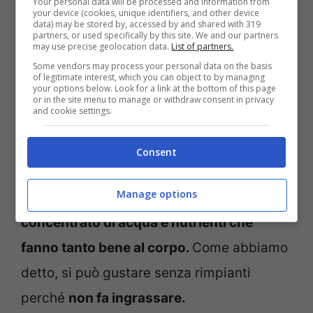
Your personal data will be processed and information from
your device (cookies, unique identifiers, and other device
Al suo interno troviamo anche
fitonutrienti
data) may be stored by, accessed by and shared with 319
partners, or used specifically by this site. We and our partners
e antiossidanti
, fondamentali
presidi
may use precise geolocation data.
List of partners.
Some vendors may process your personal data on the basis
contro l’invecchiamento cellulare
e
of legitimate interest, which you can object to by managing
your options below. Look for a link at the bottom of this page
utilissimi per scongiurare rischi di malattie
or in the site menu to manage or withdraw consent in privacy
and cookie settings.
come il diabete o malattie cardiache.
Infine, è un frutto con poche calorie,
Consent
perfetto come spuntino sano per chi vuole
Manage options
perdere peso.
Quindi il melone è un vero
concentrato di acqua e nutrienti che
fanno tanto bene al corpo.
Come abbiamo
detto, si può gustare senza rimpianti
perché
non fa ingrassare.