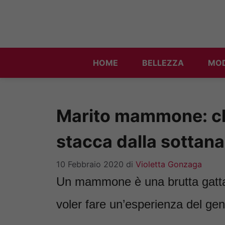
Vai
al
contenuto
HOME
BELLEZZA
MO
Marito mammone: che
stacca dalla sotta
10 Febbraio 2020
di
Violetta Gonzaga
Un mammone è una brutta gatta d
voler fare un’esperienza del ge