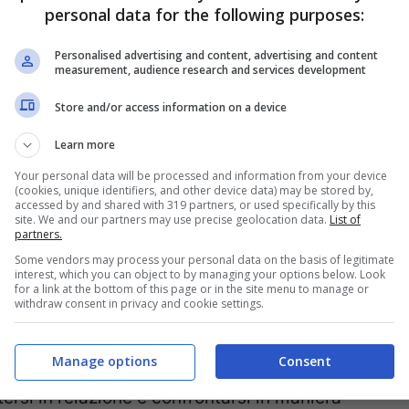
personal data for the following purposes:
ipendente dalla mamma
Personalised advertising and content, advertising and content
measurement, audience research and services development
l rapporto di dipendenza con la propria
Store and/or access information on a device
rsi. Questo ovviamente genera conflitti
Learn more
oppia si fa sempre più frustrante. Escludiamo
Your personal data will be processed and information from your device
(cookies, unique identifiers, and other device data) may be stored by,
’evidente attività manipolatoria da parte di
accessed by and shared with 319 partners, or used specifically by this
site. We and our partners may use precise geolocation data.
List of
partners.
ci restano tutti gli altri casi in cui gli uomini
Some vendors may process your personal data on the basis of legitimate
nna della loro vita.
interest, which you can object to by managing your options below. Look
for a link at the bottom of this page or in the site menu to manage or
withdraw consent in privacy and cookie settings.
i sono stati viziati e hanno evidenti
Manage options
Consent
onomamente e più semplicemente non sanno
ersi in relazione e confrontarsi in maniera