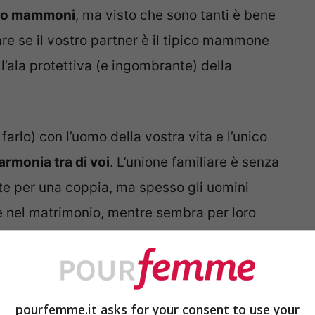
sono mammoni
, ma visto che sono tanti è bene
are se il vostro partner è il tipico mammone
l’ala protettiva (e ingombrante) della
farlo) con l’uomo della vostra vita e l’unico
armonia tra di voi
. L’unione familiare è senza
e per una coppia, ma spesso gli uomini
 nel matrimonio, mentre sembra per loro
essivo, o meglio di vera e propria
ltre un sano confronto con la genitrice e
ssa unione della coppia. Perché accade? E
pourfemme.it asks for your consent to use your