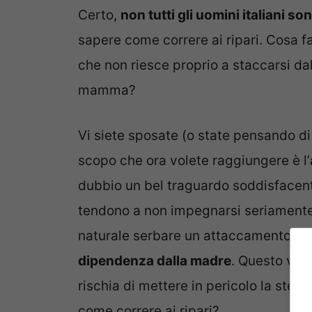
Certo,
non tutti gli uomini italiani 
sapere come correre ai ripari. Cosa f
che non riesce proprio a staccarsi dal
mamma?
Vi siete sposate (o state pensando di 
scopo che ora volete raggiungere è l’
dubbio un bel traguardo soddisfacent
tendono a non impegnarsi seriamente
naturale serbare un attaccamento ecc
dipendenza dalla madre
. Questo va o
rischia di mettere in pericolo la ste
come correre ai ripari?