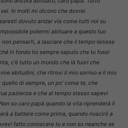
sono ancora abituato, caro papà. Tutto
sei. In molti mi dicono che dovrei
saresti dovuto andar via come tutti noi su
mpossibile potermi abituare a questo tuo
a non pensarti, a lasciare che il tempo lenisse
rché in fondo ho sempre saputo che tu fossi
nta, c’è tutto un mondo che là fuori che
ie abitudini, che ritrovi il mio sorriso e il mio
a quello di sempre, un po’ come te, che
la tua pazienza e che al tempo stesso sapevi
. Non so caro papà quando la vita riprenderà il
erà a battere come prima, quando riuscirò a
 avevi fatto conoscere tu e non so neanche se