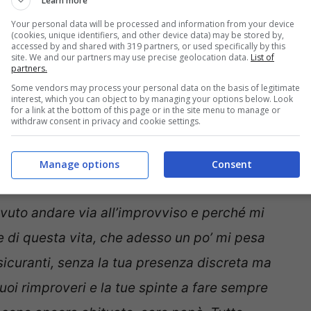
Learn more
ioni, papà, perché ogni giorno dimostri che la
Your personal data will be processed and information from your device
ità. Mi hai insegnato davvero tanto. Ti adorerò
(cookies, unique identifiers, and other device data) may be stored by,
accessed by and shared with 319 partners, or used specifically by this
site. We and our partners may use precise geolocation data.
List of
partners.
Some vendors may process your personal data on the basis of legitimate
interest, which you can object to by managing your options below. Look
 che non c’è più
for a link at the bottom of this page or in the site menu to manage or
withdraw consent in privacy and cookie settings.
 strappalacrime e commovente
da dedicare a
Manage options
Consent
vuto andare via all’improvviso e perché mi
i e di questa vita, che adesso un po’ mi pesa
assicuranti, senza la tua presenza discreta ma
uoi rimproveri e la tue spinte a fare sempre