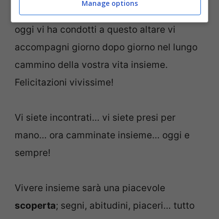
Manage options
Un sincero augurio perché l’amore che
oggi vi ha condotti a questo altare vi
accompagni giorno dopo giorno nel lungo
cammino della vostra vita insieme.
Felicitazioni vivissime!
Vi siete incontrati… vi siete presi per
mano… ora camminate insieme… oggi e
sempre!
Vivere insieme sarà una piacevole
scoperta
; segni, abitudini, piaceri… tutto