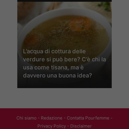
L’acqua di cottura delle
verdure si può bere? C’è chi la
usa come tisana, ma è
davvero una buona idea?
Chi siamo
-
Redazione
-
Contatta Pourfemme
-
Privacy Policy
-
Disclaimer