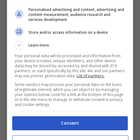
Personalised advertising and content, advertising and
Tanti auguri: che il vostro cammino
content measurement, audience research and
services development
insieme duri tutta la vita.
Store and/or access information on a device
Learn more
Tanti fiori per la sposa più bella! Auguri.
Your personal data will be processed and information from
your device (cookies, unique identifiers, and other device
data) may be stored by, accessed by and shared with 319
Tenetevi per mano e sappiate
guardarvi
partners, or used specifically by this site. We and our partners
may use precise geolocation data.
List of partners.
sempre negli occhi come oggi. Auguri.
Some vendors may process your personal data on the basis
of legitimate interest, which you can object to by managing
your options below. Look for a link at the bottom of this page
or in the site menu to manage or withdraw consent in privacy
Un pensiero e un ricordo perché sia viva la
and cookie settings.
nostra partecipazione alla felicità del
Consent
vostro giorno più bello.