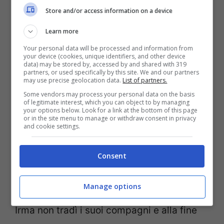
Store and/or access information on a device
coraggio a portare alla ribalta la sua lotta
Learn more
per i diritti civili agli afroamericani.
Your personal data will be processed and information from
your device (cookies, unique identifiers, and other device
data) may be stored by, accessed by and shared with 319
E se parliamo di lotta sul campo per i
partners, or used specifically by this site. We and our partners
may use precise geolocation data.
List of partners.
propri diritti non possiamo non ricordare le
Some vendors may process your personal data on the basis
tante donne partigiane che hanno
of legitimate interest, which you can object to by managing
your options below. Look for a link at the bottom of this page
or in the site menu to manage or withdraw consent in privacy
affiancato giovani uomini nella battaglia
and cookie settings.
contro il nazifacismo. Una su tutte:
Irma
Bandiera
, conosciuta con il nome di
Consent
battaglia
Mimma
, che a 29 anni fu uccisa
Manage options
dopo essere stata brutalmente torturata.
Irma non tradì i suoi compagni e alla fine