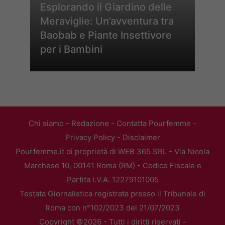
Esplorando il Giardino delle
Meraviglie: Un’avventura tra
Baobab e Piante Insettivore
per i Bambini
Chi siamo
-
Redazione
-
Contatta Pourfemme
-
Privacy Policy
-
Disclaimer
Pourfemme.it di proprietà di WEB 365 SRL - Via Nicola
Marchese 10, 00141 Roma (RM) - Codice Fiscale e
Partita I.V.A. 12279101005
Testata Giornalistica registrata presso il Tribunale di
Roma con n°102/2023 del 21/07/2023
Copyright ©2026 - Tutti i diritti riservati -