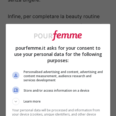
Infine, per completare la beauty routine
quotidiana per capelli lunghi, c’è il
Nourish
& Protect Daily Hair Serum
che nutre
ammorbidisce e aiuta a ridurre la
pourfemme.it asks for your consent to
secchezza. Davvero il tocco finale perfetto
use your personal data for the following
purposes:
per il look, per capelli dall’aspetto sano!
Personalised advertising and content, advertising and
content measurement, audience research and
services development
Store and/or access information on a device
Learn more
Your personal data will be processed and information from
your device (cookies, unique identifiers, and other device