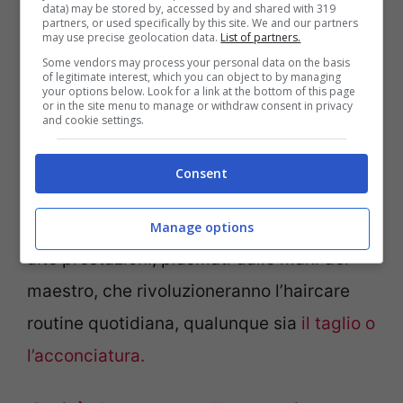
data) may be stored by, accessed by and shared with 319
partners, or used specifically by this site. We and our partners
may use precise geolocation data.
List of partners.
Some vendors may process your personal data on the basis
of legitimate interest, which you can object to by managing
your options below. Look for a link at the bottom of this page
or in the site menu to manage or withdraw consent in privacy
and cookie settings.
Consent
Insomma, Kiko Milano Haircare by Rossano
Ferretti offre prodotti facili da usare e ad
Manage options
alte prestazioni, plasmati dalle mani del
maestro, che rivoluzioneranno l’haircare
routine quotidiana, qualunque sia
il taglio o
l’acconciatura.