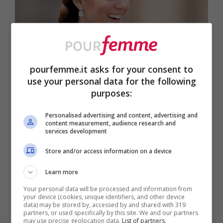
pourfemme.it asks for your consent to
use your personal data for the following
Foto Shutterstock | Isaaack
Il colore del capelli di Kate
purposes:
Middleton
Personalised advertising and content, advertising and
content measurement, audience research and
services development
Ha sempre sfoggiato un
castano intenso e
Store and/or access information on a device
naturale,
Kate Middleton nel corso degli
Learn more
anni ha, però, personalizzato il suo colore.
Your personal data will be processed and information from
Il nocciola dalle tonalità calde è stato
your device (cookies, unique identifiers, and other device
data) may be stored by, accessed by and shared with 319
sostituito nell’estate 2020 da
sfumature
partners, or used specifically by this site. We and our partners
may use precise geolocation data.
List of partners.