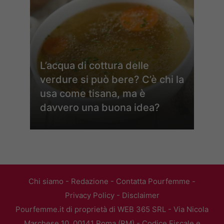
L’acqua di cottura delle
verdure si può bere? C’è chi la
usa come tisana, ma è
davvero una buona idea?
Chi siamo
-
Redazione
-
Contatta Pourfemme
-
Privacy Policy
-
Disclaimer
Pourfemme.it di proprietà di WEB 365 SRL - Via Nicola
Marchese 10, 00141 Roma (RM) - Codice Fiscale e