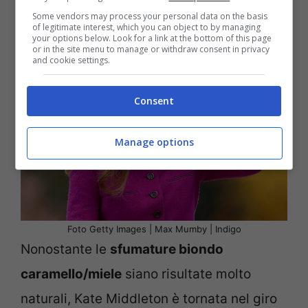
bionde e
luminose dalla nuance caramello.
Some vendors may process your personal data on the basis
of legitimate interest, which you can object to by managing
your options below. Look for a link at the bottom of this page
or in the site menu to manage or withdraw consent in privacy
and cookie settings.
Consent
Manage options
Foto Getty Images | Max Mumby | Indigo
Nonostante le
sfumature biondo
caramello/miele
siano risultate molto
naturali, Kate Middleton è tornata nel giro