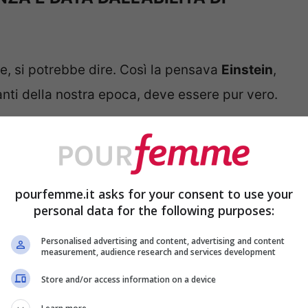
e, si potrebbe dire. Così la pensava
Einstein
,
lanti della nostra epoca, deve essere pur vero.
nstein
DEVI CERCARLA IN UN OBIETTIVO,
pourfemme.it asks for your consent to use your
personal data for the following purposes:
 COSE.
Personalised advertising and content, advertising and content
Il raggiungimento di ciò che desideri nel
measurement, audience research and services development
ui, o a ciò che gli altri ti dicono di fare.
Store and/or access information on a device