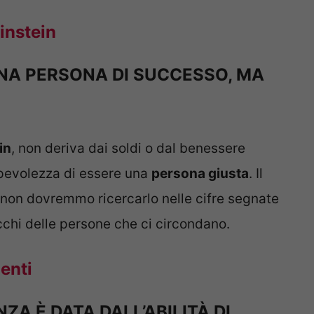
instein
NA PERSONA DI SUCCESSO, MA
in
, non deriva dai soldi o dal benessere
pevolezza di essere una
persona giusta
. Il
, non dovremmo ricercarlo nelle cifre segnate
cchi delle persone che ci circondano.
genti
ZA È DATA DALL’ABILITÀ DI