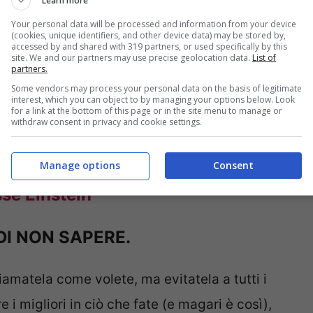
Learn more
Your personal data will be processed and information from your device
(cookies, unique identifiers, and other device data) may be stored by,
accessed by and shared with 319 partners, or used specifically by this
O, RAGGIUNGE L’IMPOSSIBILE.
site. We and our partners may use precise geolocation data.
List of
partners.
Some vendors may process your personal data on the basis of legitimate
ndo a dirlo è l’uomo che più di tutti ha capito
interest, which you can object to by managing your options below. Look
for a link at the bottom of this page or in the site menu to manage or
withdraw consent in privacy and cookie settings.
n possiamo fare, nonostante possano sembrare
più in alto di tutti.
Manage options
Consent
isse Einstein
I NON SAPERE.
amatela come volete, ma evitatela a tutti i
 i migliori in ciò che fate (e magari è così),