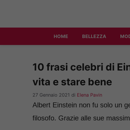
Vai
al
contenuto
HOME
BELLEZZA
MO
10 frasi celebri di Ei
vita e stare bene
27 Gennaio 2021
di
Elena Pavin
Albert Einstein non fu solo un g
filosofo. Grazie alle sue massim