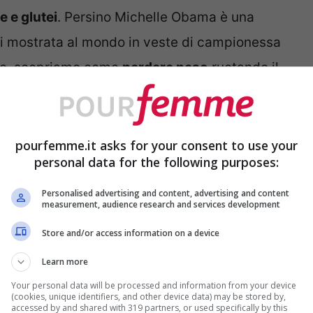
 e glutei
. Persino Michelle Obama è una
atti mostrata al mondo in veste di campionessa
nce, scopriamo come
perdere peso
ruotando il
pourfemme.it asks for your consent to use your
personal data for the following purposes:
a hoop fa bruciare fino a 500 calorie, davvero
Personalised advertising and content, advertising and content
, valida alternativa alle lunghe sedute in
measurement, audience research and services development
 tonificante? L’avreste mai detto che
Store and/or access information on a device
ambe, a rinforzare i muscoli
addominali
e
Learn more
’hula hoop è consigliato per tornare in forma
Your personal data will be processed and information from your device
(cookies, unique identifiers, and other device data) may be stored by,
tisce anche flessibilità e armonia nei
accessed by and shared with 319 partners, or used specifically by this