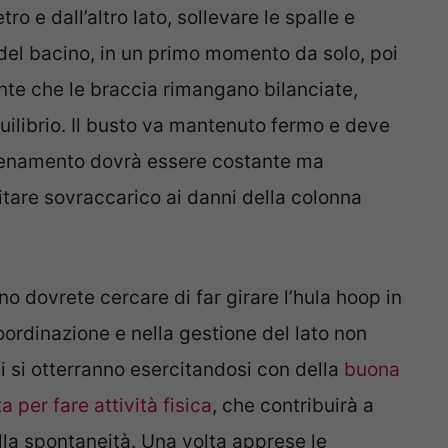
etro e dall’altro lato, sollevare le spalle e
 del bacino, in un primo momento da solo, poi
ante che le braccia rimangano bilanciate,
uilibrio. Il busto va mantenuto fermo e deve
llenamento dovrà essere costante ma
itare sovraccarico ai danni della colonna
o dovrete cercare di far girare l’hula hoop in
coordinazione e nella gestione del lato non
i si otterranno esercitandosi con della
buona
 per fare attività fisica
, che contribuirà a
ella spontaneità. Una volta apprese le