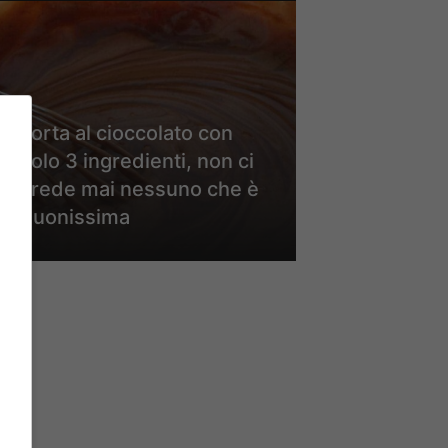
Torta al cioccolato con
solo 3 ingredienti, non ci
crede mai nessuno che è
buonissima