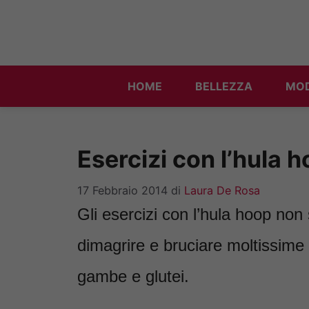
Vai
al
contenuto
HOME
BELLEZZA
MO
Esercizi con l’hula 
17 Febbraio 2014
di
Laura De Rosa
Gli esercizi con l’hula hoop non
dimagrire e bruciare moltissime 
gambe e glutei.