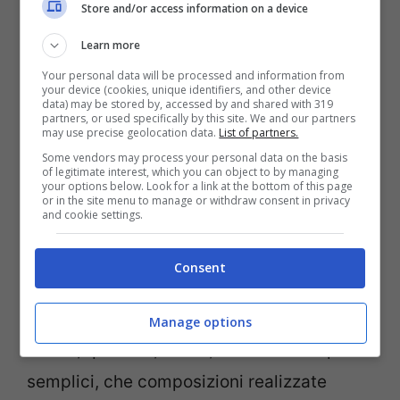
Store and/or access information on a device
possono essere ispirate alla realtà o alla
Learn more
fantasia. Non dovete essere realistici a
Your personal data will be processed and information from
tutti i costi!
your device (cookies, unique identifiers, and other device
data) may be stored by, accessed by and shared with 319
partners, or used specifically by this site. We and our partners
may use precise geolocation data.
List of partners.
Disegni geometrici da colorare
Some vendors may process your personal data on the basis
per adulti
of legitimate interest, which you can object to by managing
your options below. Look for a link at the bottom of this page
or in the site menu to manage or withdraw consent in privacy
and cookie settings.
Particolarmente amati sono anche i
disegni da colorare per adulti gratis
con
Consent
forme geometriche. Ci sono sia disegni
delle singole forme, per esempio triangoli,
Manage options
cerchi, quadrati, rombi, decisamente più
semplici, che composizioni realizzate