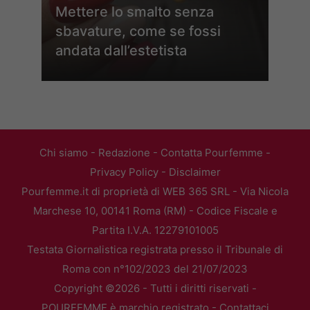
Mettere lo smalto senza
sbavature, come se fossi
andata dall’estetista
Chi siamo
-
Redazione
-
Contatta Pourfemme
-
Privacy Policy
-
Disclaimer
Pourfemme.it di proprietà di WEB 365 SRL - Via Nicola
Marchese 10, 00141 Roma (RM) - Codice Fiscale e
Partita I.V.A. 12279101005
Testata Giornalistica registrata presso il Tribunale di
Roma con n°102/2023 del 21/07/2023
Copyright ©2026 - Tutti i diritti riservati -
POURFEMME è marchio registrato -
Contattaci