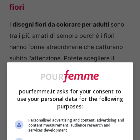
fiori
I
disegni fiori da colorare per adulti
sono
tra i più amati di sempre perché i fiori
hanno forme straordinarie che catturano
subito l’attenzione. Potete scegliere il
vostro preferito, dipingerne uno soltanto
oppure scegliere l’immagine di un giardino
pourfemme.it asks for your consent to
fiorito.
use your personal data for the following
purposes:
A seconda della vostra precisione,
Personalised advertising and content, advertising and
prediligete un fiore più o meno dettagliato,
content measurement, audience research and
services development
colorandolo con le tonalità preferite che