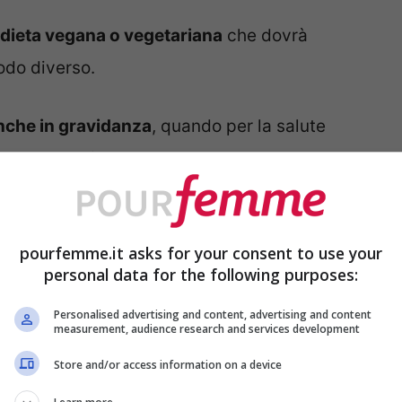
dieta vegana o vegetariana
che dovrà
odo diverso.
nche in gravidanza
, quando per la salute
 bene non ingrassare troppo: perdere peso
pre facilissimo e può comportare molti
pourfemme.it asks for your consent to use your
personal data for the following purposes:
re
Personalised advertising and content, advertising and content
00 calorie
: vi riportiamo un esempio da
measurement, audience research and services development
due.
Store and/or access information on a device