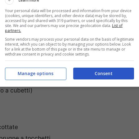
Learn more
Your personal data will be processed and information from your device
(cookies, unique identifiers, and other device data) may be stored by,
accessed by and shared with 319 partners, or used specifically by this
r
site. We and our partners may use precise geolocation data.
List of
partners.
a di melone a tocchetti
Some vendors may process your personal data on the basis of legitimate
interest, which you can object to by managing your options below. Look
g), insalata mista (200 g di lattuga, 2 fette
for a link at the bottom of this page or in the site menu to manage or
withdraw consent in privacy and cookie settings.
oia
Manage options
Consent
 2 fette di melone a cubetti, 4 pomodorini a
no a cubetti)
cottate
prugne a tocchetti