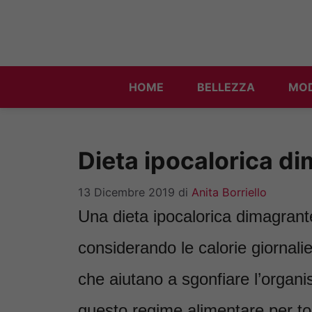
Vai
al
contenuto
HOME
BELLEZZA
MO
Dieta ipocalorica di
13 Dicembre 2019
di
Anita Borriello
Una dieta ipocalorica dimagrant
considerando le calorie giornali
che aiutano a sgonfiare l’orga
questo regime alimentare per to