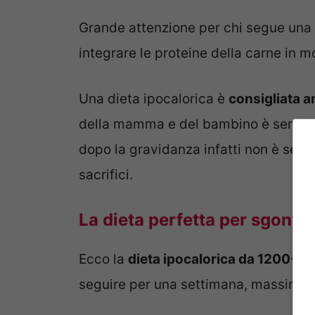
Grande attenzione per chi segue una
integrare le proteine della carne in m
Una dieta ipocalorica è
consigliata a
della mamma e del bambino è sempre
dopo la gravidanza infatti non è sem
sacrifici.
La dieta perfetta per sgonfia
Ecco la
dieta ipocalorica da 1200-13
seguire per una settimana, massimo 