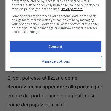
data) may be stored by, accessed by and shared with 319
partners, or used specifically by this site. We and our partners
appendere al camino; aggiungere dei
may use precise geolocation data.
List of partners.
nastri colorati alle pigne, così da
Some vendors may process your personal data on the basis
of legitimate interest, which you can object to by managing
appenderle in casa o all’
albero di Natale
.
your options below. Look for a link at the bottom of this page
or in the site menu to manage or withdraw consent in privacy
and cookie settings.
In alternativa, potreste unirle le une alle
altre con la colla, così da formare un albero
Consent
di Natale o una ghirlanda, oppure
utilizzarle per abbellire i vostri pacchi
Manage options
regalo.
E, poi, potreste utilizzarle come
decorazioni da appendere alla porta
o per
creare dei porta-candele originali, così
come dei pupazzetti unici.