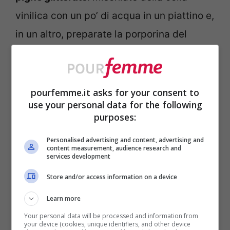
vinilica con un po’ di acqua in un piattino e,
in un altro, preparate la porporina del
colore che più vi piace; una volta fatto ciò,
passate prima le pigne sulla colla, poi sulla
porporina e, infine, lasciate asciugare.
pourfemme.it asks for your consent to
use your personal data for the following
purposes:
Decorazioni con pigne secche
Personalised advertising and content, advertising and
content measurement, audience research and
Quali decorazioni realizzare con le pigne
services development
secche?
Soprattutto, in autunno e in
Store and/or access information on a device
inverno, non c’è che l’imbarazzo della
Learn more
scelta su
come utilizzare le pigne
:
Your personal data will be processed and information from
potreste unirle in un unico filo da
your device (cookies, unique identifiers, and other device