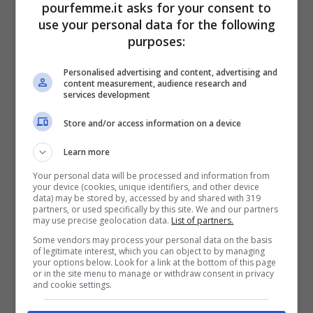
pourfemme.it asks for your consent to
cover di Sanremo 2017
use your personal data for the following
purposes:
Al Bano – Pregherò di Adriano Celentano
Personalised advertising and content, advertising and
content measurement, audience research and
Alessio Bernabei – Un giorno credi di
services development
Edoardo Bennato
Store and/or access information on a device
Bianca Atzei – Con il nastro rosa di Lucio
Learn more
Battisti
Your personal data will be processed and information from
your device (cookies, unique identifiers, and other device
Clementino – Svalutation di Adriano
data) may be stored by, accessed by and shared with 319
partners, or used specifically by this site. We and our partners
Celentano
may use precise geolocation data.
List of partners.
Elodie – Quando finisce un amore di
Some vendors may process your personal data on the basis
of legitimate interest, which you can object to by managing
your options below. Look for a link at the bottom of this page
Riccardo Cocciante
or in the site menu to manage or withdraw consent in privacy
and cookie settings.
Ermal Meta – Amara terra mia di Domenico