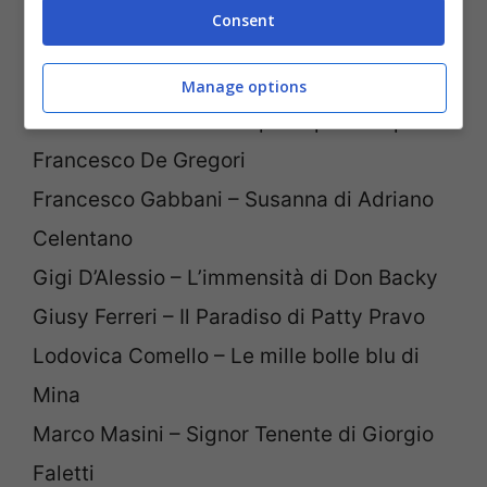
Modugno
Consent
Fabrizio Moro – La leva calcistica della
classe ’68 di Francesco De Gregori
Manage options
Fiorella Mannoia – Sempre e per sempre di
Francesco De Gregori
Francesco Gabbani – Susanna di Adriano
Celentano
Gigi D’Alessio – L’immensità di Don Backy
Giusy Ferreri – Il Paradiso di Patty Pravo
Lodovica Comello – Le mille bolle blu di
Mina
Marco Masini – Signor Tenente di Giorgio
Faletti