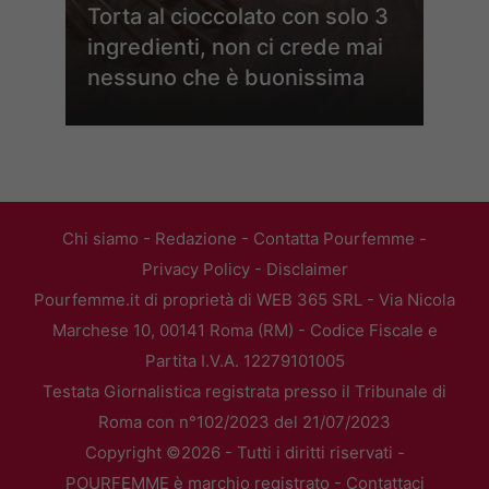
Torta al cioccolato con solo 3
ingredienti, non ci crede mai
nessuno che è buonissima
Chi siamo
-
Redazione
-
Contatta Pourfemme
-
Privacy Policy
-
Disclaimer
Pourfemme.it di proprietà di WEB 365 SRL - Via Nicola
Marchese 10, 00141 Roma (RM) - Codice Fiscale e
Partita I.V.A. 12279101005
Testata Giornalistica registrata presso il Tribunale di
Roma con n°102/2023 del 21/07/2023
Copyright ©2026 - Tutti i diritti riservati -
POURFEMME è marchio registrato -
Contattaci