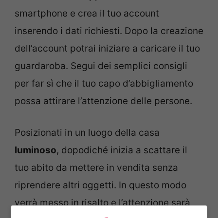
smartphone e crea il tuo account
inserendo i dati richiesti. Dopo la creazione
dell’account potrai iniziare a caricare il tuo
guardaroba. Segui dei semplici consigli
per far sì che il tuo capo d’abbigliamento
possa attirare l’attenzione delle persone.
Posizionati in un luogo della casa
luminoso
, dopodiché inizia a scattare il
tuo abito da mettere in vendita senza
riprendere altri oggetti. In questo modo
verrà messo in risalto e l’attenzione sarà