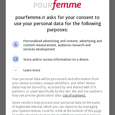
tutta su di lui. Cerca di scattare foto da più
angolazioni, poi caricale sul tuo profilo
pourfemme.it asks for your consent to
Vinted.
use your personal data for the following
purposes:
Scrivi di cosa si tratta e del motivo per cui
Personalised advertising and content, advertising and
lo vendi, non mentire sulle sue condizioni e
content measurement, audience research and
services development
decidi un prezzo. Se non sai a quanto
Store and/or access information on a device
rivenderlo, puoi sempre dare un’occhiata
Learn more
agli altri pezzi simili su Vinted e prendere
Your personal data will be processed and information from
una decisione. Ricorda che le persone
your device (cookies, unique identifiers, and other device
data) may be stored by, accessed by and shared with 319
potrebbero fare un’offerta
, cerca di
partners, or used specifically by this site. We and our partners
may use precise geolocation data.
List of partners.
andare incontro quanto più possibile
Some vendors may process your personal data on the basis
of legitimate interest, which you can object to by managing
cercando, però, di non allontanarti troppo
your options below. Look for a link at the bottom of this page
or in the site menu to manage or withdraw consent in privacy