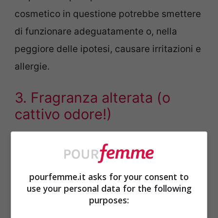
cosmetico in questione potrebbe smettere
di funzionare adeguatamente o, nella
peggiore delle ipotesi, causare irritazioni e
allergie.
3. Fragranza alterata (o
cattivo odore!)
Hai notato che la gradevole fragranza del
cosmetico incriminato si è
improvvisamente trasformata in un
odore
pourfemme.it asks for your consent to
use your personal data for the following
fastidioso e pungente
? Non servono molte
purposes:
parole: questo è un segnale lampante di