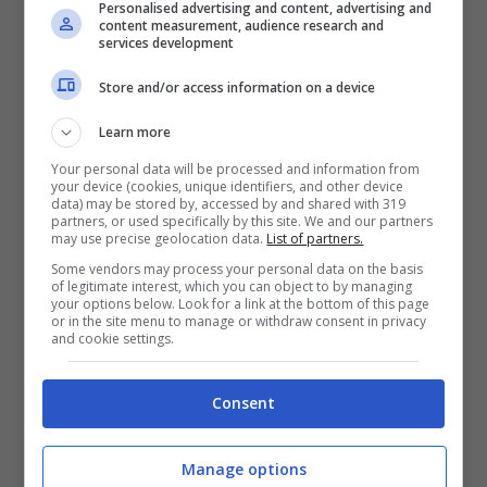
Personalised advertising and content, advertising and
come sia giunto il momento di riservargli il
content measurement, audience research and
services development
cestino.
Store and/or access information on a device
4. Cambiamento imprevisto
Learn more
del colore e/o della
Your personal data will be processed and information from
your device (cookies, unique identifiers, and other device
consistenza
data) may be stored by, accessed by and shared with 319
partners, or used specifically by this site. We and our partners
may use precise geolocation data.
List of partners.
Stesso discorso è da considerarsi valido
Some vendors may process your personal data on the basis
of legitimate interest, which you can object to by managing
per quanto concerne l’aspetto estetico del
your options below. Look for a link at the bottom of this page
or in the site menu to manage or withdraw consent in privacy
and cookie settings.
prodotto beauty:
un cambio di tonalità e/o
consistenza significa solo una cosa,
Consent
rimandare di rimpiazzarlo non servirà a
niente
. Questo fenomeno si riscontra
Manage options