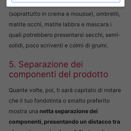
spesso ad esempio in rossetti, blush
(soprattutto in crema e
mousse
), ombretti,
matite occhi, matite labbra e mascara i
quali potrebbero presentarsi secchi, semi-
solidi, poco scriventi e colmi di grumi.
5. Separazione dei
componenti del prodotto
Quante volte, poi, ti sarà capitato di notare
che il tuo fondotinta o smalto preferito
mostra una
netta separazione dei
componenti, presentando un distacco tra