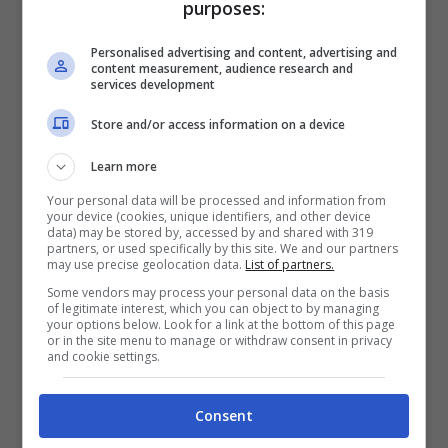
Scaldacollo
purposes:
Personalised advertising and content, advertising and
Il maglione da buttare può, invece,
content measurement, audience research and
services development
diventare uno
scaldacollo
, che a
Store and/or access information on a device
differenza di una normale
sciarpa
,
prevede che le estremità dell’accessorio
Learn more
siano fissate con dei
bottoni
. Utilissimo in
Your personal data will be processed and information from
your device (cookies, unique identifiers, and other device
data) may be stored by, accessed by and shared with 319
questa stagione e, che nel momento del
partners, or used specifically by this site. We and our partners
may use precise geolocation data.
List of partners.
bisogno, può anche diventare un pratico
Some vendors may process your personal data on the basis
copricapo
semplicemente sollevando la
of legitimate interest, which you can object to by managing
your options below. Look for a link at the bottom of this page
or in the site menu to manage or withdraw consent in privacy
parte posteriore.
and cookie settings.
Guanti
Consent