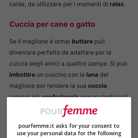
calde, da utilizzare per i momenti di
relax
.
Cuccia per cane o gatto
Se il maglione è ormai
buttare
può
diventare perfetto da adattare per la
cuccia degli amici a quattro zampe. Si può
imbottire
un cuscino con la
lana
del
maglione per rendere la sua
cuccia
sempre più
confortevole
oppure tagliare il
maglione in modo che faccia da coperta
su cui il cane o il gatto può adagiarsi.
pourfemme.it asks for your consent to
use your personal data for the following