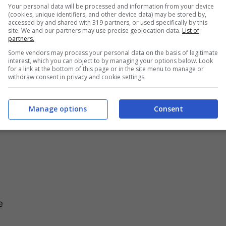
 soddisfazione è assicurata. Iniziamo!
Your personal data will be processed and information from your device
(cookies, unique identifiers, and other device data) may be stored by,
accessed by and shared with 319 partners, or used specifically by this
site. We and our partners may use precise geolocation data.
List of
partners.
Some vendors may process your personal data on the basis of legitimate
rno preriscaldato ventilato a 180 gradi
interest, which you can object to by managing your options below. Look
for a link at the bottom of this page or in the site menu to manage or
withdraw consent in privacy and cookie settings.
a morbida castagne e
Manage options
Consent
e