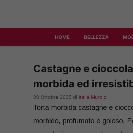
Vai
al
contenuto
HOME
BELLEZZA
MO
Castagne e cioccola
morbida ed irresistib
20 Ottobre 2025
di
Italia Murolo
Torta morbida castagne e cioccol
morbido, profumato e goloso. Fa