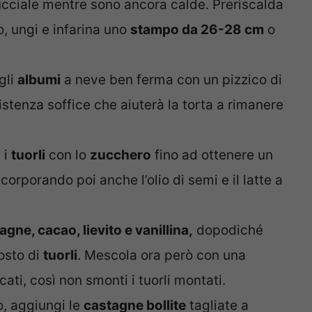
cciale mentre sono ancora calde. Preriscalda
to, ungi e infarina uno
stampo da 26-28 cm
o
gli
albumi
a neve ben ferma con un pizzico di
istenza soffice che aiuterà la torta a rimanere
 i
tuorli
con lo
zucchero
fino ad ottenere un
rporando poi anche l’olio di semi e il latte a
agne, cacao, lievito e vanillina,
dopodiché
osto di
tuorli
. Mescola ora però con una
ati, così non smonti i tuorli montati.
, aggiungi le
castagne bollite
tagliate a