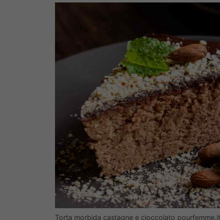
Torta morbida castagne e cioccolato pourfemme.i