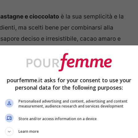
astagne e cioccolato
è la sua semplicità e la
redienti, ma scelti bene per combinarsi alla
 sapore deciso e irresistibile, cacao amaro e
l tocco cioccolatoso sempre gradito e
tto dando morbidezza e golosità. Fidati, già
e l’acquolina in bocca e ti sembra di sentire
pourfemme.it asks for your consent to use your
personal data for the following purposes:
to: gusto e morbidezza mai visti!
Personalised advertising and content, advertising and content
measurement, audience research and services development
Store and/or access information on a device
embiule, scalda il forno e preparati a fare un
a. Ti guiderò passo passo, così come farei se
Learn more