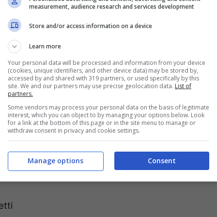
tempi senza sacrificare la qualità. In pochi
measurement, audience research and services development
nte fuori e incredibilmente morbido dentro,
Store and/or access information on a device
ienza in cucina.
Learn more
Your personal data will be processed and information from your device
(cookies, unique identifiers, and other device data) may be stored by,
accessed by and shared with 319 partners, or used specifically by this
site. We and our partners may use precise geolocation data.
List of
partners.
Some vendors may process your personal data on the basis of legitimate
interest, which you can object to by managing your options below. Look
for a link at the bottom of this page or in the site menu to manage or
withdraw consent in privacy and cookie settings.
Manage options
Consent
per torte salate
etti