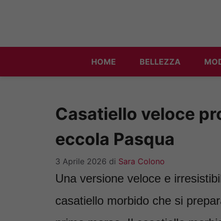
Vai
al
contenuto
HOME
BELLEZZA
MO
Casatiello veloce pr
eccola Pasqua
3 Aprile 2026
di
Sara Colono
Una versione veloce e irresistibi
casatiello morbido che si prepara