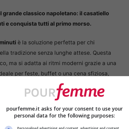
l grande classico napoletano: il casatiello
ti e conquista tutti al primo morso.
 minuti
è la soluzione perfetta per chi
della tradizione senza lunghe attese. Questa
ico, ma si adatta ai ritmi moderni grazie a una
eale per feste, buffet o una cena sfiziosa,
fice e ricco senza bisogno di lunghe
pourfemme.it asks for your consent to use your
oce
significa unire praticità e sapore. Gli
personal data for the following purposes:
rmaggi restano protagonisti, ma il
Personalised advertising and content, advertising and content