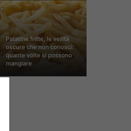
Patatine fritte, le verità
oscure che non conosci:
quante volte si possono
mangiare