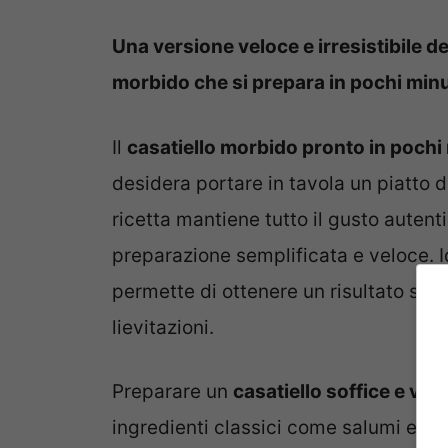
Una versione veloce e irresistibile de
morbido che si prepara in pochi minu
Il
casatiello morbido pronto in pochi
desidera portare in tavola un piatto 
ricetta mantiene tutto il gusto autent
preparazione semplificata e veloce. Id
permette di ottenere un risultato sof
lievitazioni.
Preparare un
casatiello soffice e vel
ingredienti classici come salumi e fo