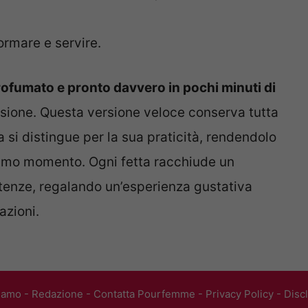
ormare e servire.
rofumato e pronto davvero in pochi minuti di
asione. Questa versione veloce conserva tutta
a si distingue per la sua praticità, rendendolo
ltimo momento. Ogni fetta racchiude un
istenze, regalando un’esperienza gustativa
azioni.
iamo
-
Redazione
-
Contatta Pourfemme
-
Privacy Policy
-
Disc