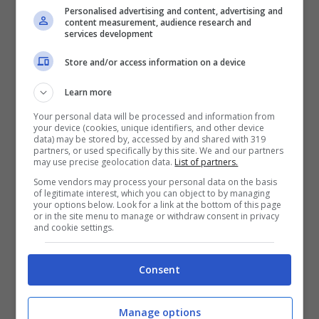
diversi anni: in estate è impossibile non
Personalised advertising and content, advertising and
content measurement, audience research and
averne uno in testa. Un cappello
services development
caratterizzato dalla leggerezza, protegge
Store and/or access information on a device
dalle alte temperature ed è anche
Learn more
traspirante.Il modello a panama o quelli
Your personal data will be processed and information from
squadrati da gondoliere sono le due
your device (cookies, unique identifiers, and other device
data) may be stored by, accessed by and shared with 319
partners, or used specifically by this site. We and our partners
versioni più gettonate, ma per quest’estate
may use precise geolocation data.
List of partners.
osate a più non posso e optate per modelli
Some vendors may process your personal data on the basis
of legitimate interest, which you can object to by managing
più particolari per un look elegante e allo
your options below. Look for a link at the bottom of this page
or in the site menu to manage or withdraw consent in privacy
and cookie settings.
stesso tempo country chic! Se hai il dubbio
su quale cappello di paglia scegliere, leggi
Consent
l’articolo con i
migliori modelli di cappelli
di paglia dell’estate 2023
!
Manage options