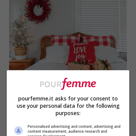
pourfemme.it asks for your consent to
Per completare l’atmosfera, aggiungi un
use your personal data for the following
purposes:
profumatore naturale:
bastoncini alla
cannella, candele al pan di zenzero o un
Personalised advertising and content, advertising and
content measurement, audience research and