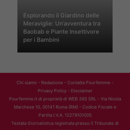
Esplorando il Giardino delle
Meraviglie: Un’avventura tra
Baobab e Piante Insettivore
per i Bambini
Chi siamo
-
Redazione
-
Contatta Pourfemme
-
Privacy Policy
-
Disclaimer
Pourfemme.it di proprietà di WEB 365 SRL - Via Nicola
Marchese 10, 00141 Roma (RM) - Codice Fiscale e
Partita I.V.A. 12279101005
Testata Giornalistica registrata presso il Tribunale di