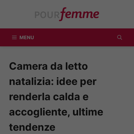
Vai
al
contenuto
MENU
Camera da letto
natalizia: idee per
renderla calda e
accogliente, ultime
tendenze