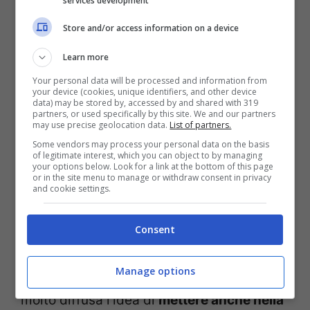
services development
diffusore con oli essenziali di arancia e
chiodi di garofano
, tu stessa lo puoi
Store and/or access information on a device
realizzare con quello che hai in casa. Un
Learn more
tocco geniale da poter posizionare in
Your personal data will be processed and information from
your device (cookies, unique identifiers, and other device
diversi punti della casa, non solo in camera
data) may be stored by, accessed by and shared with 319
partners, or used specifically by this site. We and our partners
may use precise geolocation data.
List of partners.
da letto, ma credimi è un dettaglio che fa
Some vendors may process your personal data on the basis
la differenza.
of legitimate interest, which you can object to by managing
your options below. Look for a link at the bottom of this page
or in the site menu to manage or withdraw consent in privacy
and cookie settings.
IDEE ORIGINALI PER DECORARE
Consent
LA CAMERA DA LETTO
Manage options
Devi sapere che negli ultimi anni, si è
molto diffusa l’idea di
mettere anche nella