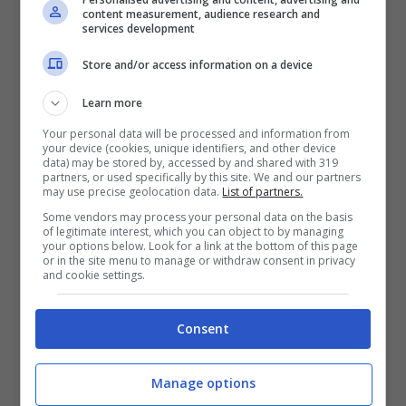
content measurement, audience research and
Una vera e propria “
casa della bomba da
services development
bagno
” realizzata in 100% cartone
Store and/or access information on a device
riciclato, al suo interno troverai ben
25
Learn more
immersioni multisensoriali
, incluse cinque
Your personal data will be processed and information from
your device (cookies, unique identifiers, and other device
creazione esclusive e cinque personaggi a
data) may be stored by, accessed by and shared with 319
partners, or used specifically by this site. We and our partners
tema natalizio in 3D.
may use precise geolocation data.
List of partners.
Some vendors may process your personal data on the basis
of legitimate interest, which you can object to by managing
your options below. Look for a link at the bottom of this page
Progettato da
Sherrie Tilley
, designer del
or in the site menu to manage or withdraw consent in privacy
and cookie settings.
Lush Talent Pool, il calendario contiene
prodotti che potrai utilizzare ogni giorno in
Consent
bagno che ti permetteranno di fare un vero
e proprio viaggio olfattivo e sensoriale.
Manage options