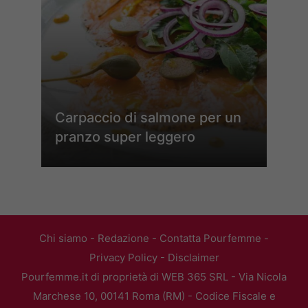
Carpaccio di salmone per un
pranzo super leggero
Chi siamo
-
Redazione
-
Contatta Pourfemme
-
Privacy Policy
-
Disclaimer
Pourfemme.it di proprietà di WEB 365 SRL - Via Nicola
Marchese 10, 00141 Roma (RM) - Codice Fiscale e