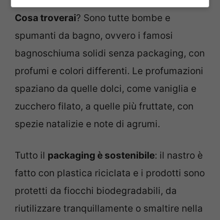
Cosa troverai
? Sono tutte bombe e
spumanti da bagno, ovvero i famosi
bagnoschiuma solidi senza packaging, con
profumi e colori differenti. Le profumazioni
spaziano da quelle dolci, come vaniglia e
zucchero filato, a quelle più fruttate, con
spezie natalizie e note di agrumi.
Tutto il
packaging è sostenibile
: il nastro è
fatto con plastica riciclata e i prodotti sono
protetti da fiocchi biodegradabili, da
riutilizzare tranquillamente o smaltire nella