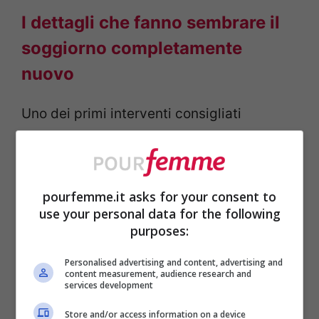
I dettagli che fanno sembrare il
soggiorno completamente
nuovo
Uno dei primi interventi consigliati
riguarda i tessuti. Durante l’inverno
predominano materiali pesanti e tonalità
più scure, mentre in primavera è
pourfemme.it asks for your consent to
use your personal data for the following
preferibile scegliere lino, cotone e colori
purposes:
chiari. Beige, verde salvia, azzurro polvere
Personalised advertising and content, advertising and
e tonalità naturali aiutano a creare
content measurement, audience research and
services development
un’atmosfera rilassante senza stravolgere
Store and/or access information on a device
l’arredamento esistente. Anche sostituire