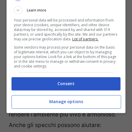
semplicemente plaid e copricuscini può
Learn more
Your personal data will be processed and information from
contribuire a dare al soggiorno un aspetto
your device (cookies, unique identifiers, and other device
data) may be stored by, accessed by and shared with 319
più fresco e contemporaneo.
partners, or used specifically by this site. We and our partners
may use precise geolocation data.
List of partners.
Some vendors may process your personal data on the basis
Grande importanza hanno poi le piante e i
of legitimate interest, which you can object to by managing
your options below. Look for a link at the bottom of this page
fiori freschi, elementi che riescono a
or in the site menu to manage or withdraw consent in privacy
and cookie settings.
cambiare immediatamente il colpo
d’occhio della stanza. Inserire piccoli vasi
Consent
vicino alle finestre oppure creare angoli
Manage options
verdi con piante da interno permette di
rendere l’ambiente più vivo e armonioso.
Anche gli specchi possono aiutare: