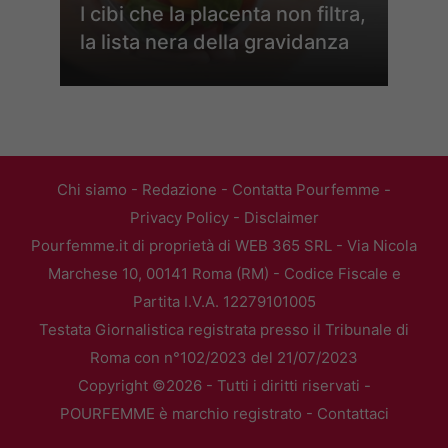
I cibi che la placenta non filtra,
la lista nera della gravidanza
Chi siamo
-
Redazione
-
Contatta Pourfemme
-
Privacy Policy
-
Disclaimer
Pourfemme.it di proprietà di WEB 365 SRL - Via Nicola
Marchese 10, 00141 Roma (RM) - Codice Fiscale e
Partita I.V.A. 12279101005
Testata Giornalistica registrata presso il Tribunale di
Roma con n°102/2023 del 21/07/2023
Copyright ©2026 - Tutti i diritti riservati -
POURFEMME è marchio registrato -
Contattaci