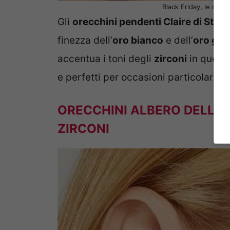
Black Friday, le miglio
Gli
orecchini pendenti Claire di Stroil
finezza dell’
oro bianco
e dell’
oro gial
accentua i toni degli
zirconi
in questi
e perfetti per occasioni particolari c
ORECCHINI ALBERO DELLA 
ZIRCONI