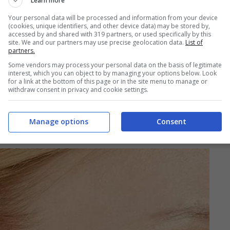
Learn more
ri offerte Stroili – Foto sito Stroili
Your personal data will be processed and information from your device
i
si ispirano alla natura, e metteno in risalto la
(cookies, unique identifiers, and other device data) may be stored by,
accessed by and shared with 319 partners, or used specifically by this
lo
: la luminosità che si crea da questa unione
site. We and our partners may use precise geolocation data.
List of
partners.
 orecchini dal design inconfondibile.
Eleganti
Some vendors may process your personal data on the basis of legitimate
interest, which you can object to by managing your options below. Look
ostano 127,20 euro invece di 159 euro.
for a link at the bottom of this page or in the site menu to manage or
withdraw consent in privacy and cookie settings.
VITA IN ARGENTO ROSATO E
Manage options
Consent