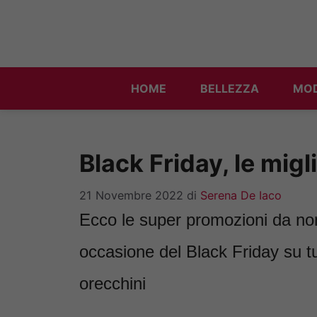
Vai
al
contenuto
HOME
BELLEZZA
MO
Black Friday, le migli
21 Novembre 2022
di
Serena De Iaco
Ecco le super promozioni da non
occasione del Black Friday su tutt
orecchini