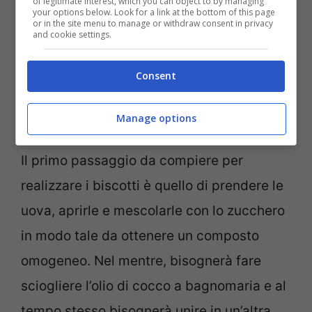
of legitimate interest, which you can object to by managing
your options below. Look for a link at the bottom of this page
or in the site menu to manage or withdraw consent in privacy
and cookie settings.
Consent
L’olio di cocco li rende più leggeri rispetto al burro –
Manage options
pourfemme.it
Il primo passaggio da compiere per
realizzare i biscotti è quello di prendere le
uova, aprirle e mescolarle con lo zucchero
in modo tale da ottenere un composto
omogeneo. Nel mentre, bisognerà fare
sciogliere l’olio di cocco a bagnomaria e al
tempo stesso bisognerà unire in un’altra