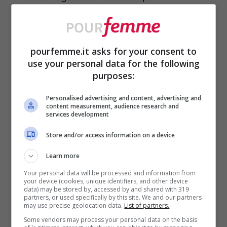
L’ingrediente principale di questa ricetta è
l’olio di cocco
, sia poiché possiede molte
pourfemme.it asks for your consent to
use your personal data for the following
proprietà quali la sua capacità nel fare
purposes:
ridurre la quantità di colesterolo cattivo, di
Personalised advertising and content, advertising and
andare a stimolare il metabolismo e di
content measurement, audience research and
services development
ridurre l’appetito, sia poiché è molto più
Store and/or access information on a device
salutare rispetto al burro o ad altri grassi.
Learn more
Your personal data will be processed and information from
your device (cookies, unique identifiers, and other device
data) may be stored by, accessed by and shared with 319
partners, or used specifically by this site. We and our partners
may use precise geolocation data.
List of partners.
Some vendors may process your personal data on the basis