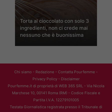
Torta al cioccolato con solo 3
ingredienti, non ci crede mai
nessuno che è buonissima
Chi siamo
-
Redazione
-
Contatta Pourfemme
-
Privacy Policy
-
Disclaimer
Pourfemme.it di proprietà di WEB 365 SRL - Via Nicola
Marchese 10, 00141 Roma (RM) - Codice Fiscale e
Partita I.V.A. 12279101005
Testata Giornalistica registrata presso il Tribunale di