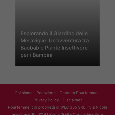
Esplorando il Giardino delle
Meraviglie: Un’avventura tra
Baobab e Piante Insettivore
per i Bambini
Chi siamo
-
Redazione
-
Contatta Pourfemme
-
Privacy Policy
-
Disclaimer
Pourfemme.it di proprietà di WEB 365 SRL - Via Nicola
Marchese 10, 00141 Roma (RM) - Codice Fiscale e