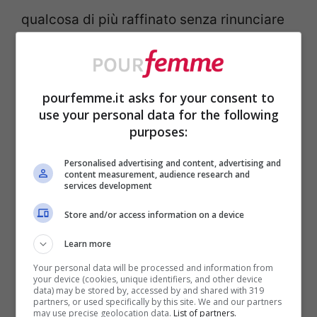
qualcosa di più raffinato senza rinunciare
alla praticità. Uno degli abbinamenti più
apprezzati è quello con i jeans dal taglio
ampio. Il contrasto tra il denim rilassato e
pourfemme.it asks for your consent to
use your personal data for the following
la delicatezza della rete crea un equilibrio
purposes:
moderno che risulta immediatamente
Personalised advertising and content, advertising and
elegante. Una t-shirt semplice e un blazer
content measurement, audience research and
services development
strutturato completano perfettamente
Store and/or access information on a device
l’insieme.
Learn more
Un’altra combinazione particolarmente
Your personal data will be processed and information from
your device (cookies, unique identifiers, and other device
data) may be stored by, accessed by and shared with 319
efficace è quella con pantaloni sartoriali e
partners, or used specifically by this site. We and our partners
may use precise geolocation data.
List of partners.