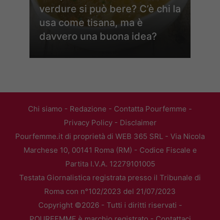
verdure si può bere? C’è chi la
usa come tisana, ma è
davvero una buona idea?
Chi siamo
-
Redazione
-
Contatta Pourfemme
-
Privacy Policy
-
Disclaimer
Pourfemme.it di proprietà di WEB 365 SRL - Via Nicola
Marchese 10, 00141 Roma (RM) - Codice Fiscale e
Partita I.V.A. 12279101005
Testata Giornalistica registrata presso il Tribunale di
Roma con n°102/2023 del 21/07/2023
Copyright ©2026 - Tutti i diritti riservati -
POURFEMME è marchio registrato -
Contattaci