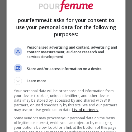
proteico
2 uova
pourfemme.it asks for your consent to
use your personal data for the following
40 ml di olio di semi
purposes:
50 g di gocce di cioccolato fondente
Personalised advertising and content, advertising and
Un pizzico di sale
content measurement, audience research and
services development
Procedimento passo passo
Store and/or access information on a device
della ricetta
Learn more
Your personal data will be processed and information from
Preriscalda il forno a 180 gradi e
your device (cookies, unique identifiers, and other device
data) may be stored by, accessed by and shared with 319
partners, or used specifically by this site. We and our partners
prepara uno stampo per muffin con
may use precise geolocation data.
List of partners.
gli appositi pirottini.
Some vendors may process your personal data on the basis
of legitimate interest, which you can object to by managing
In una ciotola capiente versa la
your options below. Look for a link at the bottom of this page