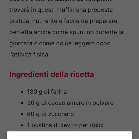
troverà in questi muffin una proposta
pratica, nutriente e facile da preparare,
perfetta anche come spuntino durante la
giornata o come dolce leggero dopo
l’attività fisica.
Ingredienti della ricetta
180 g di farina
30 g di cacao amaro in polvere
60 g di zucchero
1 bustina di lievito per dolci
250 ml di latte ad alto contenuto