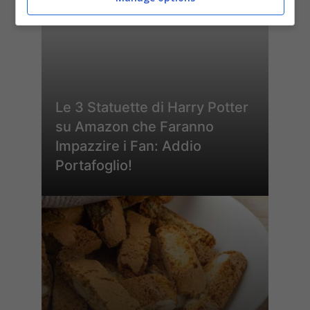
Le 3 Statuette di Harry Potter
su Amazon che Faranno
Impazzire i Fan: Addio
Portafoglio!