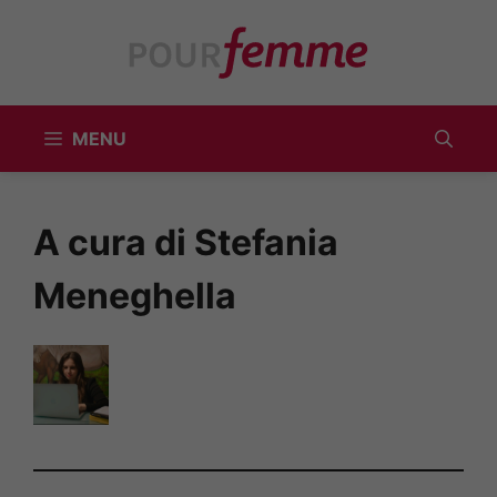
Vai
al
contenuto
MENU
A cura di Stefania
Meneghella