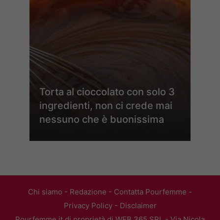
Torta al cioccolato con solo 3
ingredienti, non ci crede mai
nessuno che è buonissima
Chi siamo
-
Redazione
-
Contatta Pourfemme
-
Privacy Policy
-
Disclaimer
Pourfemme.it di proprietà di WEB 365 SRL - Via Nicola