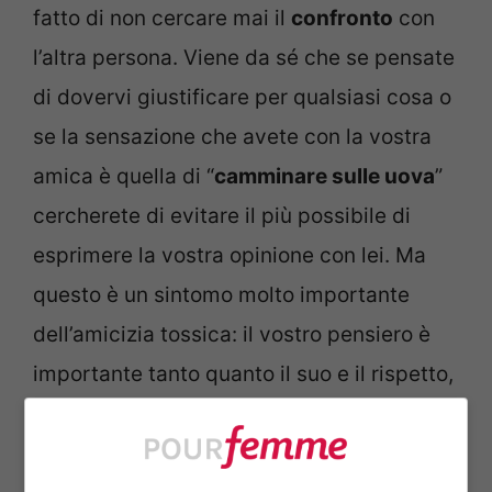
fatto di non cercare mai il
confronto
con
l’altra persona. Viene da sé che se pensate
di dovervi giustificare per qualsiasi cosa o
se la sensazione che avete con la vostra
amica è quella di “
camminare sulle uova
”
cercherete di evitare il più possibile di
esprimere la vostra opinione con lei. Ma
questo è un sintomo molto importante
dell’amicizia tossica: il vostro pensiero è
importante tanto quanto il suo e il rispetto,
l’ascolto e la solidarietà dovrebbero essere
le basi di un’amicizia vera. Se non è così,