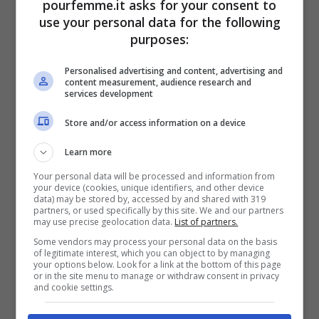
scappate!
pourfemme.it asks for your consent to
use your personal data for the following
purposes:
Se quando siete con lei emerge il vostro
lato più dark
Personalised advertising and content, advertising and
content measurement, audience research and
services development
Quante volte avete sentito dire ai vostri
Store and/or access information on a device
genitori o a quelli dei vostri amici, o magari
Learn more
in un film, di non frequentare qualcuno
Your personal data will be processed and information from
your device (cookies, unique identifiers, and other device
perché potrebbe portarvi sulla “cattiva
data) may be stored by, accessed by and shared with 319
partners, or used specifically by this site. We and our partners
strada”? Ebbene, siamo abituate a pensare
may use precise geolocation data.
List of partners.
Some vendors may process your personal data on the basis
che si tratti di modi di vivere sbagliati o di
of legitimate interest, which you can object to by managing
your options below. Look for a link at the bottom of this page
atteggiamenti pericolosi, mentre invece
or in the site menu to manage or withdraw consent in privacy
and cookie settings.
molto più spesso di quanto pensiamo si