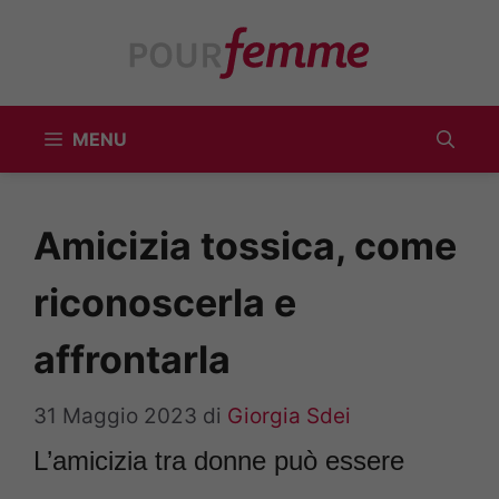
Vai
al
contenuto
MENU
Amicizia tossica, come
riconoscerla e
affrontarla
31 Maggio 2023
di
Giorgia Sdei
L’amicizia tra donne può essere